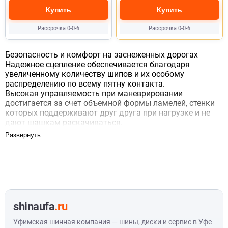
Купить
Купить
Рассрочка 0-0-6
Рассрочка 0-0-6
Безопасность и комфорт на заснеженных дорогах
Надежное сцепление обеспечивается благодаря
увеличенному количеству шипов и их особому
распределению по всему пятну контакта.
Высокая управляемость при маневрировании
достигается за счет объемной формы ламелей, стенки
которых поддерживают друг друга при нагрузке и не
дают шашкам раскачиваться.
Количество шипов увеличено почти на 50% по
сравнению с предыдущим поколением. Шины
управляются легко и точно как на скользкой дороге,
так и при плюсовых температурах.
Точное сцепление в зимних условиях, на льду и снегу
Уверенность за рулем
Низкий шум качения, более комфортное вождение
shinaufa
.ru
Легковые шины продаются комплектом (по 4 штуки). Продажа
некомплектом осуществляется по согласованию с нашими
Уфимская шинная компания — шины, диски и сервис в Уфе
менеджерами.