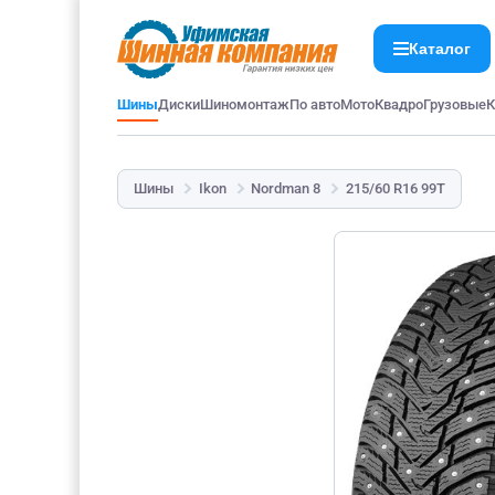
Каталог
Шины
Диски
Шиномонтаж
По авто
Мото
Квадро
Грузовые
К
Шины
Ikon
Nordman 8
215/60 R16 99T