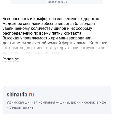
Рассрочка 0-0-6
Безопасность и комфорт на заснеженных дорогах
Надежное сцепление обеспечивается благодаря
увеличенному количеству шипов и их особому
распределению по всему пятну контакта.
Высокая управляемость при маневрировании
достигается за счет объемной формы ламелей, стенки
которых поддерживают друг друга при нагрузке и не
дают шашкам раскачиваться.
Количество шипов увеличено почти на 50% по
сравнению с предыдущим поколением. Шины
управляются легко и точно как на скользкой дороге,
так и при плюсовых температурах.
Точное сцепление в зимних условиях, на льду и снегу
Уверенность за рулем
Низкий шум качения, более комфортное вождение
shinaufa
.ru
C 2025 года шина выпускается под новым именем Ikon
Уфимская шинная компания — шины, диски и сервис в Уфе
Character Ice 8. Характеристики шины остались без
и Стерлитамаке
изменений.