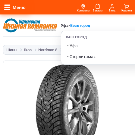
Меню
Контакты
Заказы
Вход
Корзина
•
Уфа
Весь город
ВАШ ГОРОД
• Уфа
Шины
Ikon
Nordman 8
195/55 R15 89T
• Стерлитамак