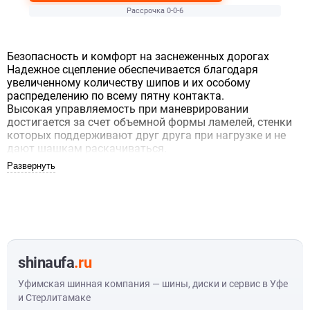
Рассрочка 0-0-6
Безопасность и комфорт на заснеженных дорогах
Надежное сцепление обеспечивается благодаря
увеличенному количеству шипов и их особому
распределению по всему пятну контакта.
Высокая управляемость при маневрировании
достигается за счет объемной формы ламелей, стенки
которых поддерживают друг друга при нагрузке и не
дают шашкам раскачиваться.
Количество шипов увеличено почти на 50% по
сравнению с предыдущим поколением. Шины
управляются легко и точно как на скользкой дороге,
так и при плюсовых температурах.
Точное сцепление в зимних условиях, на льду и снегу
Уверенность за рулем
Низкий шум качения, более комфортное вождение
shinaufa
.ru
C 2025 года шина выпускается под новым именем Ikon
Уфимская шинная компания — шины, диски и сервис в Уфе
Character Ice 8. Характеристики шины остались без
и Стерлитамаке
изменений.