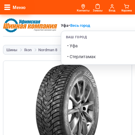
Меню
Контакты
Заказы
Вход
Корзина
•
Уфа
Весь город
ВАШ ГОРОД
• Уфа
Шины
Ikon
Nordman 8
175/70 R13 82T
• Стерлитамак