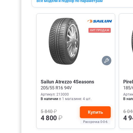
Все модели и подбор по параметрам
ХИТ ПРОДАЖ
Sailun Atrezzo 4Seasons
Pire
205/55 R16 94V
185/
Артикул: 213000
Артик
В наличии
в 1 магазине: 4 шт.
В нал
5 840
₽
6 0
Купить
4 800
₽
4 
Рассрочка 0-0-6