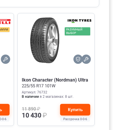
МИУМ
РАЗУМНЫЙ
ВЫБОР
Ikon Character (Nordman) Ultra
225/55 R17 101W
Артикул: 76732
В наличии
в 2 магазинах: 8 шт.
11 890
₽
ь
Купить
10 430
₽
0-0-6
Рассрочка 0-0-6