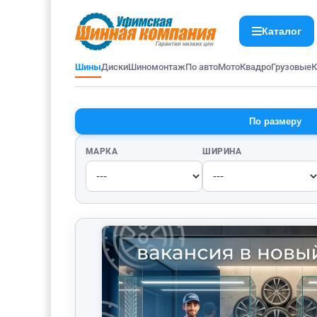
Каталог
Шины
Диски
Шиномонтаж
По авто
Мото
Квадро
Грузовые
К
По размеру
МАРКА
ШИРИНА