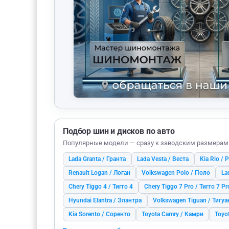
Подбор шин и дисков по авто
Популярные модели — сразу к заводским размерам
Lada Granta / Гранта
Lada Vesta / Веста
Kia Rio / 
Renault Logan / Логан
Volkswagen Polo / Поло
La
Chery Tiggo 4 / Тигго 4
Chery Tiggo 7 Pro / Тигго 7 Pr
Hyundai Elantra / Элантра
Volkswagen Tiguan / Тигуа
Kia Sorento / Соренто
Toyota Camry / Камри
Toyo