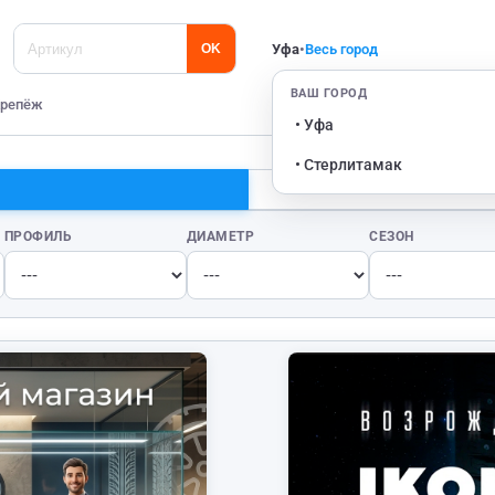
Уфа
•
Весь город
OK
ВАШ ГОРОД
репёж
• Уфа
• Стерлитамак
ПРОФИЛЬ
ДИАМЕТР
СЕЗОН