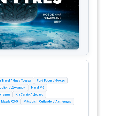
a Travel / Нива Тревел
Ford Focus / Фокус
 Jolion / Джолион
Haval M6
Октавия
Kia Cerato / Церато
Mazda CX-5
Mitsubishi Outlander / Аутлендер