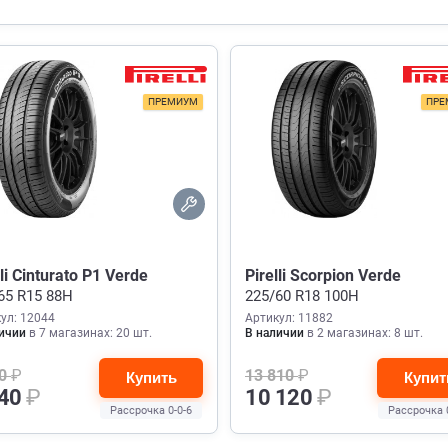
ПРЕМИУМ
ПРЕ
lli Cinturato P1 Verde
Pirelli Scorpion Verde
65 R15 88H
225/60 R18 100H
ул: 12044
Артикул: 11882
ичии
в 7 магазинах: 20 шт.
В наличии
в 2 магазинах: 8 шт.
40
₽
13 810
₽
Купить
Купит
940
₽
10 120
₽
Рассрочка 0-0-6
Рассрочка 