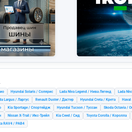
.
Рио
Hyundai Solaris / Солярис
Lada Niva Legend / Нива Легенд
Lada Niv
da Largus / Ларгус
Renault Duster / Дастер
Hyundai Creta / Крета
Haval
o
Kia Sportage / Спортейдж
Hyundai Tucson / Туссан
Skoda Octavia / 
н
Nissan X-Trail / Икс-Трейл
Kia Ceed / Сид
Toyota Corolla / Королла
ta RAV4 / РАВ4