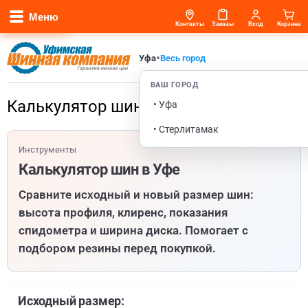
Меню
Контакты
Заказы
Вход
Корзина
•
Уфа
Весь город
ВАШ ГОРОД
Калькулятор шин в Уфе
• Уфа
• Стерлитамак
Инструменты
Калькулятор шин в Уфе
Сравните исходный и новый размер шин:
высота профиля, клиренс, показания
спидометра и ширина диска. Помогает с
подбором резины перед покупкой.
Исходный размер: