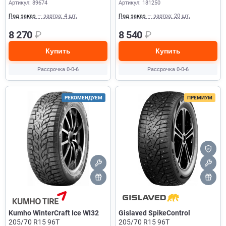
Артикул: 89674
Артикул: 181250
Под заказ
— завтра: 4 шт.
Под заказ
— завтра: 20 шт.
8 270
₽
8 540
₽
Купить
Купить
Рассрочка 0-0-6
Рассрочка 0-0-6
РЕКОМЕНДУЕМ
ПРЕМИУМ
Kumho WinterCraft Ice WI32
Gislaved SpikeControl
205/70 R15 96T
205/70 R15 96T