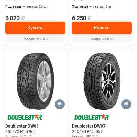
Под заказ
— завтра: 20 шт.
Под заказ
— завтра: 8 шт.
6 020
₽
6 250
₽
Купить
Купить
Рассрочка 0-0-6
Рассрочка 0-0-6
Doublestar DW01
Doublestar DW07
205/70 R15 96T
205/70 R15 96T
Артикул: 33717 *
Артикул: 88180 *