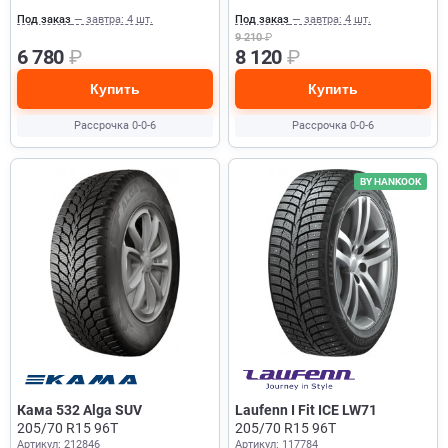
Под заказ
— завтра: 4 шт.
Под заказ
— завтра: 4 шт.
9 210
₽
6 780
₽
8 120
₽
Купить
Купить
Рассрочка 0-0-6
Рассрочка 0-0-6
BY HANKOOK
Кама 532 Alga SUV
Laufenn I Fit ICE LW71
205/70 R15 96T
205/70 R15 96T
Артикул: 212846
Артикул: 117784