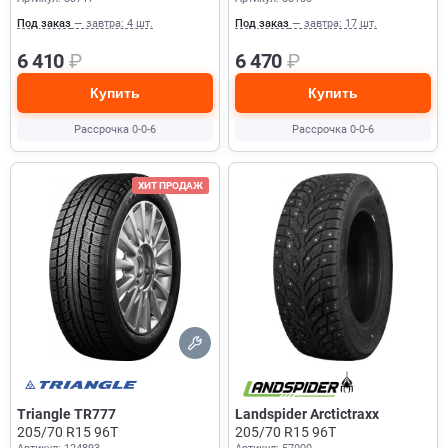
Под заказ
— завтра: 4 шт.
Под заказ
— завтра: 17 шт.
6 410
₽
6 470
₽
Купить
Купить
Рассрочка 0-0-6
Рассрочка 0-0-6
ХИТ ПРОДАЖ
Triangle TR777
Landspider Arctictraxx
205/70 R15 96T
205/70 R15 96T