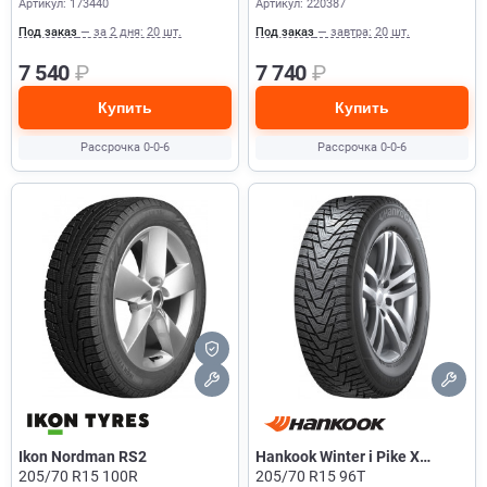
Артикул: 173440
Артикул: 220387
Под заказ
— за 2 дня: 20 шт.
Под заказ
— завтра: 20 шт.
7 540
₽
7 740
₽
Купить
Купить
Рассрочка 0-0-6
Рассрочка 0-0-6
Ikon Nordman RS2
Hankook Winter i Pike X
205/70 R15 100R
W429A
205/70 R15 96T