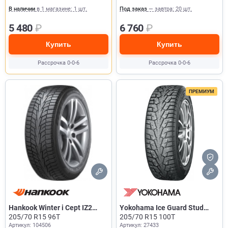
В наличии
в 1 магазине: 1 шт.
Под заказ
— завтра: 20 шт.
5 480
₽
6 760
₽
Купить
Купить
Рассрочка 0-0-6
Рассрочка 0-0-6
ПРЕМИУМ
Hankook Winter i Cept IZ2
Yokohama Ice Guard Stud
W616
205/70 R15 96T
IG55
205/70 R15 100T
Артикул: 104506
Артикул: 27433