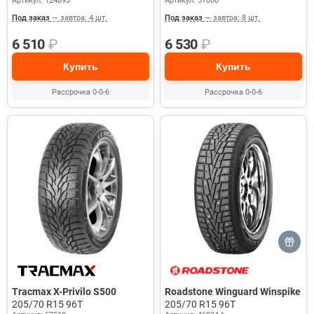
Артикул: 124893
Артикул: 57000
Под заказ
— завтра: 4 шт.
Под заказ
— завтра: 8 шт.
6 510
₽
6 530
₽
Купить
Купить
Рассрочка 0-0-6
Рассрочка 0-0-6
Tracmax X-Privilo S500
Roadstone Winguard Winspike
205/70 R15 96T
205/70 R15 96T