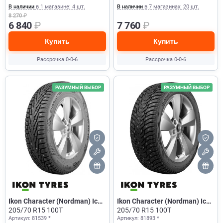
В наличии
в 1 магазине: 4 шт.
В наличии
в 7 магазинах: 20 шт.
8 270
₽
6 840
₽
7 760
₽
Купить
Купить
Рассрочка 0-0-6
Рассрочка 0-0-6
РАЗУМНЫЙ ВЫБОР
РАЗУМНЫЙ ВЫБОР
Ikon Character (Nordman) Ice
Ikon Character (Nordman) Ice
7 SUV
205/70 R15 100T
8
205/70 R15 100T
Артикул: 81539 *
Артикул: 81893 *