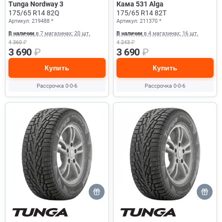
Tunga Nordway 3
Кама 531 Alga
175/65 R14 82Q
175/65 R14 82T
Артикул: 219488 *
Артикул: 211370 *
В наличии
в 7 магазинах: 20 шт.
В наличии
в 4 магазинах: 16 шт.
4 360
₽
4 243
₽
3 690
₽
3 690
₽
Купить
Купить
Рассрочка 0-0-6
Рассрочка 0-0-6