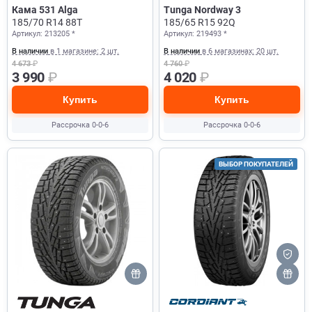
Кама 531 Alga
Tunga Nordway 3
185/70 R14 88T
185/65 R15 92Q
Артикул: 213205 *
Артикул: 219493 *
В наличии
в 1 магазине: 2 шт.
В наличии
в 6 магазинах: 20 шт.
4 673
₽
4 760
₽
3 990
₽
4 020
₽
Купить
Купить
Рассрочка 0-0-6
Рассрочка 0-0-6
ВЫБОР ПОКУПАТЕЛЕЙ