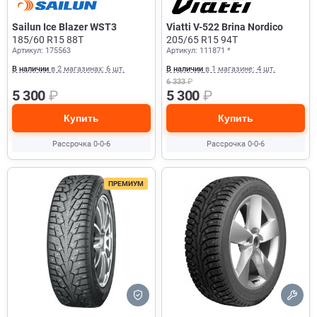
Sailun Ice Blazer WST3
Viatti V-522 Brina Nordico
185/60 R15 88T
205/65 R15 94T
Артикул: 175563
Артикул: 111871 *
В наличии
в 2 магазинах: 6 шт.
В наличии
в 1 магазине: 4 шт.
6 333
₽
5 300
₽
5 300
₽
Купить
Купить
Рассрочка 0-0-6
Рассрочка 0-0-6
ПРЕМИУМ