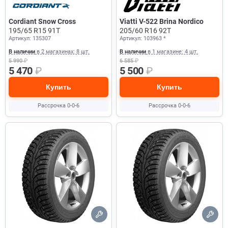
Cordiant Snow Cross
Viatti V-522 Brina Nordico
195/65 R15 91T
205/60 R16 92T
Артикул: 135307
Артикул: 103963 *
В наличии
в 2 магазинах: 8 шт.
В наличии
в 1 магазине: 4 шт.
5 990
₽
6 585
₽
5 470
₽
5 500
₽
Купить
Купить
Рассрочка 0-0-6
Рассрочка 0-0-6