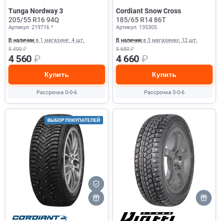
Tunga Nordway 3
Cordiant Snow Cross
205/55 R16 94Q
185/65 R14 86T
Артикул: 219716 *
Артикул: 135305
В наличии
в 1 магазине: 4 шт.
В наличии
в 3 магазинах: 12 шт.
5 400
₽
5 680
₽
4 560
₽
4 660
₽
Купить
Купить
Рассрочка 0-0-6
Рассрочка 0-0-6
ВЫБОР ПОКУПАТЕЛЕЙ