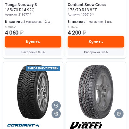
Tunga Nordway 3
Cordiant Snow Cross
185/70 R14 92Q
175/70 R13 82T
Артикул: 219577 *
Артикул: 135013 *
В наличии
в 3 магазинах: 12 шт.
В наличии
в 1 магазине: 1 шт.
4 800
₽
5 160
₽
4 060
₽
4 200
₽
Купить
Купить
Рассрочка 0-0-6
Рассрочка 0-0-6
ВЫБОР ПОКУПАТЕЛЕЙ