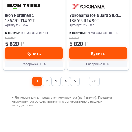
Ikon Nordman 5
Yokohama Ice Guard Stud
185/70 R14 92T
IG55
185/65 R14 90T
Артикул: 70754
Артикул: 26958 *
В наличии
в 1 магазине: 4 шт.
В наличии
в 4 магазинах: 16 шт.
6 580
₽
6 600
₽
5 820
₽
5 820
₽
Купить
Купить
Рассрочка 0-0-6
Рассрочка 0-0-6
1
2
3
4
5
...
60
Легковые шины продаются комплектом (по 4 штуки). Продажа
некомплектом осуществляется по согласованию с нашими
менеджерами.