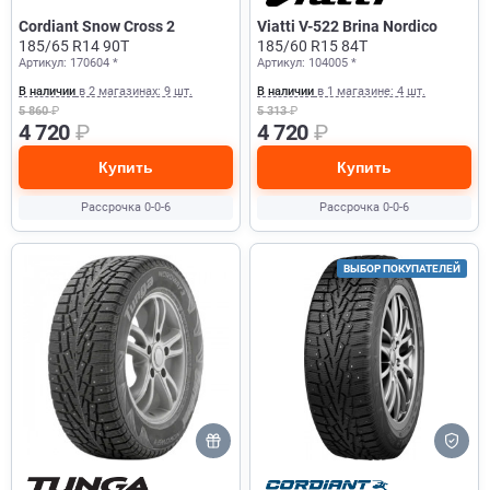
Cordiant Snow Cross 2
Viatti V-522 Brina Nordico
185/65 R14 90T
185/60 R15 84T
Артикул: 170604 *
Артикул: 104005 *
В наличии
в 2 магазинах: 9 шт.
В наличии
в 1 магазине: 4 шт.
5 860
₽
5 313
₽
4 720
₽
4 720
₽
Купить
Купить
Рассрочка 0-0-6
Рассрочка 0-0-6
ВЫБОР ПОКУПАТЕЛЕЙ