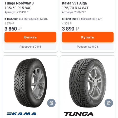
Tunga Nordway 3
Кама 531 Alga
185/60 R15 84Q
175/70 R14 84T
Артикул: 219491 *
Артикул: 208699 *
В наличии
в 3 магазинах: 12 шт.
В наличии
в 1 магазине: 4 шт.
4 570
₽
4 376
₽
3 860
₽
3 890
₽
Купить
Купить
Рассрочка 0-0-6
Рассрочка 0-0-6