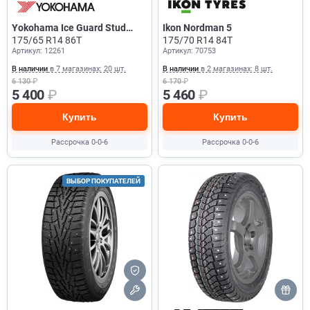
Yokohama Ice Guard Stud
Ikon Nordman 5
IG55
175/65 R14 86T
175/70 R14 84T
Артикул: 12261
Артикул: 70753
В наличии
в 7 магазинах: 20 шт.
В наличии
в 2 магазинах: 8 шт.
6 130
₽
6 170
₽
5 400
₽
5 460
₽
Купить
Купить
Рассрочка 0-0-6
Рассрочка 0-0-6
ВЫБОР ПОКУПАТЕЛЕЙ