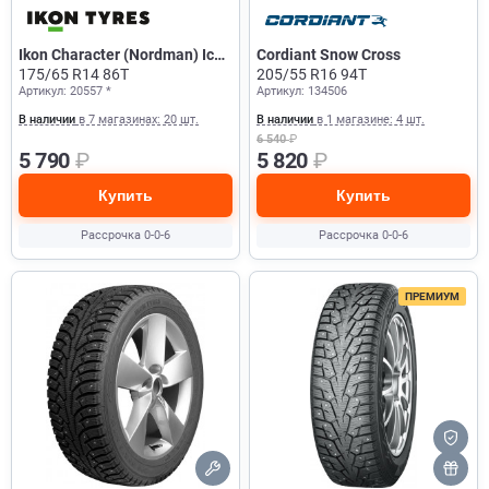
Ikon Character (Nordman) Ice
Cordiant Snow Cross
5
175/65 R14 86T
205/55 R16 94T
Артикул: 20557 *
Артикул: 134506
В наличии
в 7 магазинах: 20 шт.
В наличии
в 1 магазине: 4 шт.
6 540
₽
5 790
₽
5 820
₽
Купить
Купить
Рассрочка 0-0-6
Рассрочка 0-0-6
ПРЕМИУМ