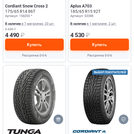
Cordiant Snow Cross 2
Aplus A703
175/65 R14 86T
185/65 R15 92T
Артикул: 156055 *
Артикул: 53388
В наличии
в 7 магазинах: 20 шт.
В наличии
в 1 магазине: 2 шт.
5 630
₽
4 490
₽
4 530
₽
Купить
Купить
Рассрочка 0-0-6
Рассрочка 0-0-6
ВЫБОР ПОКУПАТЕЛЕЙ