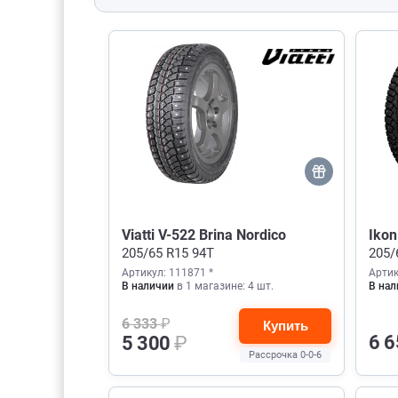
Viatti V-522 Brina Nordico
Iko
205/65 R15 94T
205/
Артикул: 111871 *
Артик
В наличии
в 1 магазине: 4 шт.
В нал
6 333
₽
Купить
6 
5 300
₽
Рассрочка 0-0-6