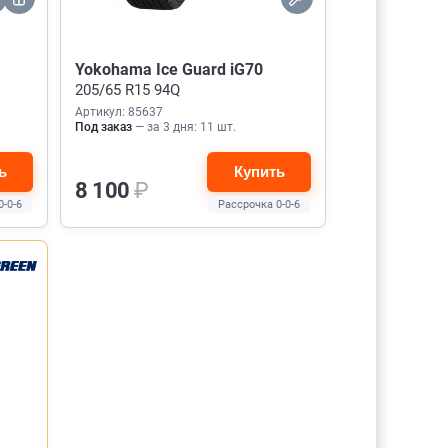
Yokohama Ice Guard iG70
205/65 R15 94Q
Артикул: 85637
Под заказ
— за 3 дня: 11 шт.
ь
Купить
8 100
₽
0-0-6
Рассрочка 0-0-6