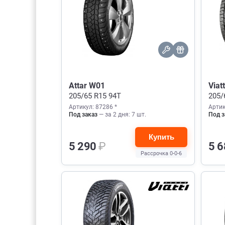
Attar W01
Viat
205/65 R15 94T
205/
Артикул: 87286 *
Артик
Под заказ
— за 2 дня: 7 шт.
Под з
Купить
5 290
₽
5 
Рассрочка 0-0-6