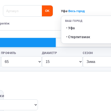
Уфа
•
Весь город
OK
ВАШ ГОРОД
репёж
• Уфа
• Стерлитамак
ПРОФИЛЬ
ДИАМЕТР
СЕЗОН
ВКИ