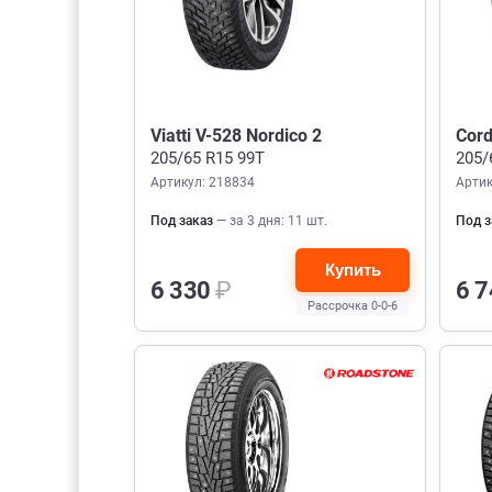
Viatti V-528 Nordico 2
Cord
205/65 R15 99T
205/
Артикул: 218834
Артик
Под заказ
— за 3 дня: 11 шт.
Под з
Купить
6 330
₽
6 
Рассрочка 0-0-6