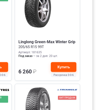
Linglong Green-Max Winter Grip
205/65 R15 99T
Артикул: 181635
Под заказ
— за 2 дня: 20 шт.
ь
Купить
6 260
₽
0-0-6
Рассрочка 0-0-6
Й
ХИТ ПРОДАЖ