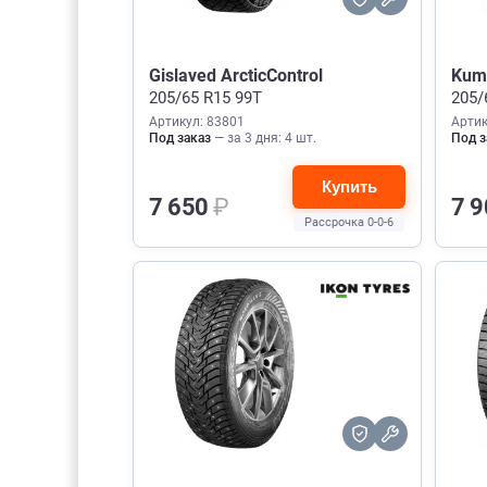
Gislaved ArcticControl
Kumh
205/65 R15 99T
205/
Артикул: 83801
Артик
Под заказ
— за 3 дня: 4 шт.
Под з
Купить
7 650
₽
7 
Рассрочка 0-0-6