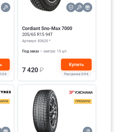
Cordiant Sno-Max 7000
205/65 R15 94T
Артикул: 83620 *
Под заказ
— завтра: 15 шт.
ь
Купить
7 420
₽
0-0-6
Рассрочка 0-0-6
МИУМ
ПРЕМИУМ