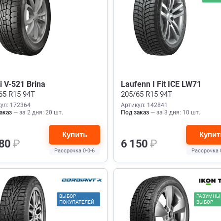
ti V-521 Brina
Laufenn I Fit ICE LW71
65 R15 94T
205/65 R15 94T
ул: 172364
Артикул: 142841
аказ
— за 2 дня: 20 шт.
Под заказ
— за 3 дня: 10 шт.
Купить
Купит
680
₽
6 150
₽
Рассрочка 0-0-6
Рассрочка 
ВЫБОР
РАЗУМНЫ
ПОКУПАТЕЛЕЙ
ВЫБОР