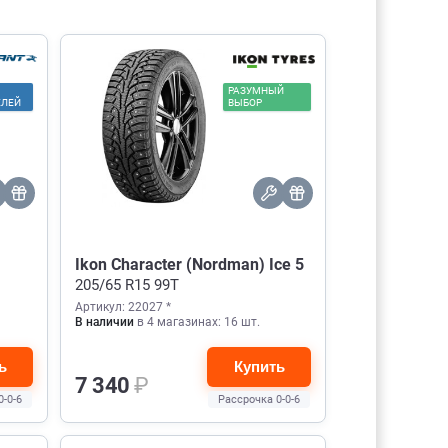
РАЗУМНЫЙ
ЕЛЕЙ
ВЫБОР
Ikon Character (Nordman) Ice 5
205/65 R15 99T
Артикул: 22027 *
В наличии
в 4 магазинах: 16 шт.
ь
Купить
7 340
₽
0-0-6
Рассрочка 0-0-6