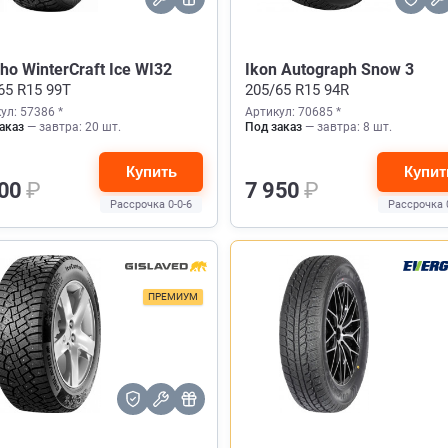
o WinterCraft Ice WI32
Ikon Autograph Snow 3
65 R15 99T
205/65 R15 94R
ул: 57386 *
Артикул: 70685 *
аказ
— завтра: 20 шт.
Под заказ
— завтра: 8 шт.
Купить
Купит
900
₽
7 950
₽
Рассрочка 0-0-6
Рассрочка 
ПРЕМИУМ