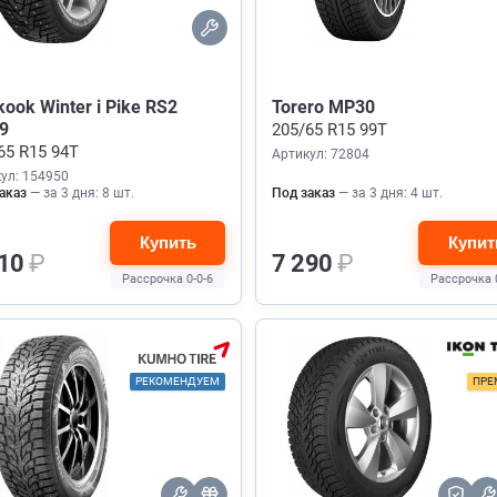
ook Winter i Pike RS2
Torero MP30
9
205/65 R15 99T
65 R15 94T
Артикул: 72804
ул: 154950
аказ
— за 3 дня: 8 шт.
Под заказ
— за 3 дня: 4 шт.
Купить
Купит
210
₽
7 290
₽
Рассрочка 0-0-6
Рассрочка 
РЕКОМЕНДУЕМ
ПРЕ