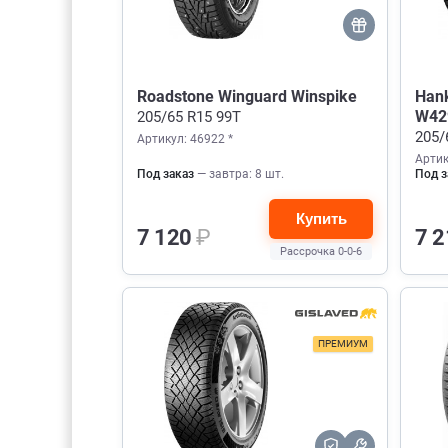
Roadstone Winguard Winspike
Hank
W42
205/65 R15 99T
205/
Артикул: 46922 *
Артик
Под заказ
— завтра: 8 шт.
Под з
Купить
7 120
₽
7 
Рассрочка 0-0-6
ПРЕМИУМ