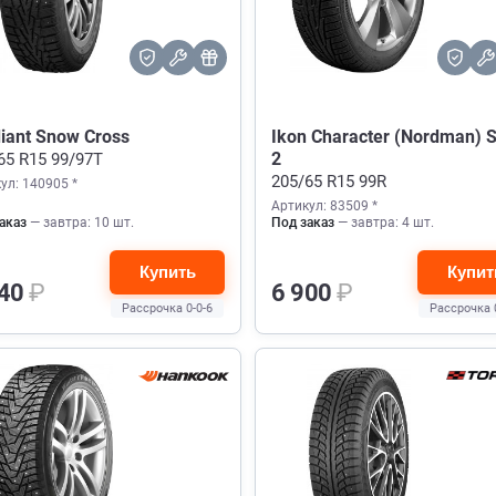
iant Snow Cross
Ikon Character (Nordman) 
2
65 R15 99/97T
205/65 R15 99R
ул: 140905 *
Артикул: 83509 *
аказ
— завтра: 10 шт.
Под заказ
— завтра: 4 шт.
Купить
Купит
740
₽
6 900
₽
Рассрочка 0-0-6
Рассрочка 