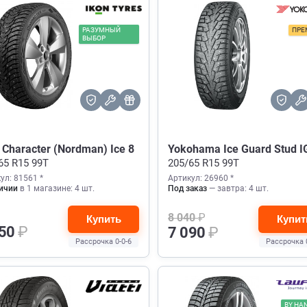
РАЗУМНЫЙ
ПРЕ
ВЫБОР
 Character (Nordman) Ice 8
Yokohama Ice Guard Stud I
65 R15 99T
205/65 R15 99T
ул: 81561 *
Артикул: 26960 *
ичии
в 1 магазине: 4 шт.
Под заказ
— завтра: 4 шт.
8 040
₽
Купить
Купит
450
₽
7 090
₽
Рассрочка 0-0-6
Рассрочка 
BY HA