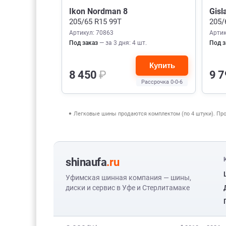
Ikon Nordman 8
Gisl
205/65 R15 99T
205/
Артикул: 70863
Артик
Под заказ
— за 3 дня: 4 шт.
Под з
Купить
8 450
₽
9 
Рассрочка 0-0-6
Легковые шины продаются комплектом (по 4 штуки). Пр
shinaufa
.ru
Уфимская шинная компания — шины,
диски и сервис в Уфе и Стерлитамаке