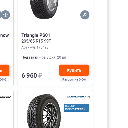
Snow
Triangle PS01
205/65 R15 99T
Артикул: 175493
Под заказ
— за 3 дня: 20 шт.
ь
Купить
6 960
₽
0-0-6
Рассрочка 0-0-6
ВЫБОР
ПОКУПАТЕЛЕЙ