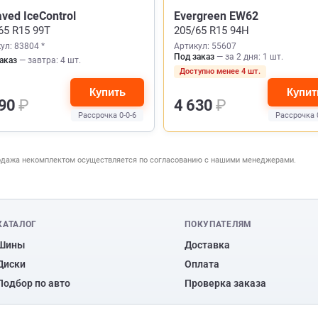
aved IceControl
Evergreen EW62
65 R15 99T
205/65 R15 94H
ул: 83804 *
Артикул: 55607
Под заказ
— за 2 дня: 1 шт.
аказ
— завтра: 4 шт.
Доступно менее 4 шт.
Купить
Купит
790
₽
4 630
₽
Рассрочка 0-0-6
Рассрочка 
одажа некомплектом осуществляется по согласованию с нашими менеджерами.
КАТАЛОГ
ПОКУПАТЕЛЯМ
Шины
Доставка
Диски
Оплата
Подбор по авто
Проверка заказа