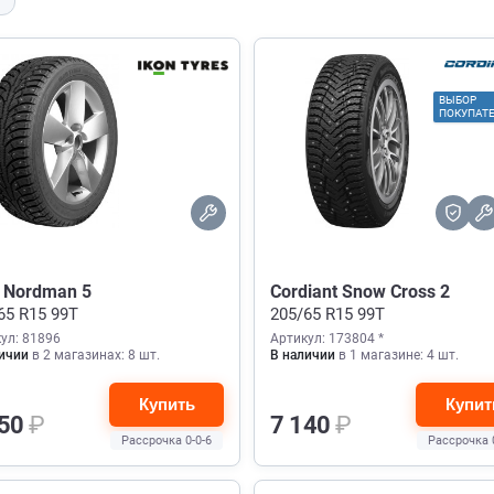
ВЫБОР
ПОКУПАТ
n Nordman 5
Cordiant Snow Cross 2
65 R15 99T
205/65 R15 99T
ул: 81896
Артикул: 173804 *
ичии
в 2 магазинах: 8 шт.
В наличии
в 1 магазине: 4 шт.
Купить
Купит
650
₽
7 140
₽
Рассрочка 0-0-6
Рассрочка 