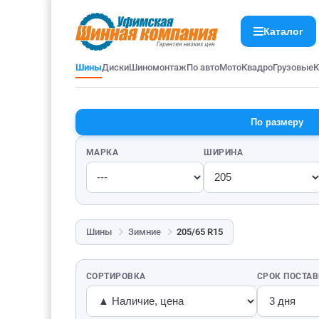
Каталог
Шины
Диски
Шиномонтаж
По авто
Мото
Квадро
Грузовые
К
По размеру
МАРКА
ШИРИНА
Шины
Зимние
205/65 R15
СОРТИРОВКА
СРОК ПОСТА