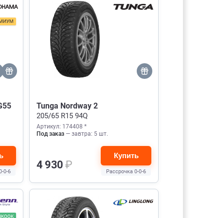
МИУМ
G55
Tunga Nordway 2
205/65 R15 94Q
Артикул: 174408 *
Под заказ
— завтра: 5 шт.
ь
Купить
4 930
₽
0-0-6
Рассрочка 0-0-6
NKOOK