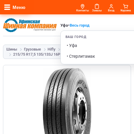
Меню
Контакты
Заказы
Вход
Корзина
•
Уфа
Весь город
ВАШ ГОРОД
• Уфа
Шины
Грузовые
Hifly
HH102
215/75 R17,5 135/133J 16PR TL
• Стерлитамак