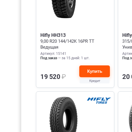
Hifly HH313
Hifl
9,00 R20 144/142K 16PR TT
315/
Ведущая
Уни
Артикул: 15141
Артик
Под заказ
— за 15 дней: 1 шт.
Под з
Купить
19 520
₽
20
Кредит