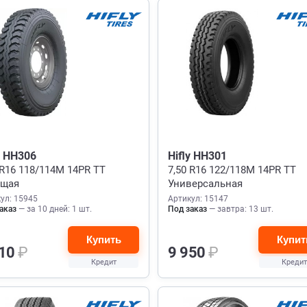
y HH306
Hifly HH301
 R16 118/114M 14PR TT
7,50 R16 122/118M 14PR TT
ущая
Универсальная
ул: 15945
Артикул: 15147
аказ
— за 10 дней: 1 шт.
Под заказ
— завтра: 13 шт.
Купить
Купит
310
₽
9 950
₽
Кредит
Кредит