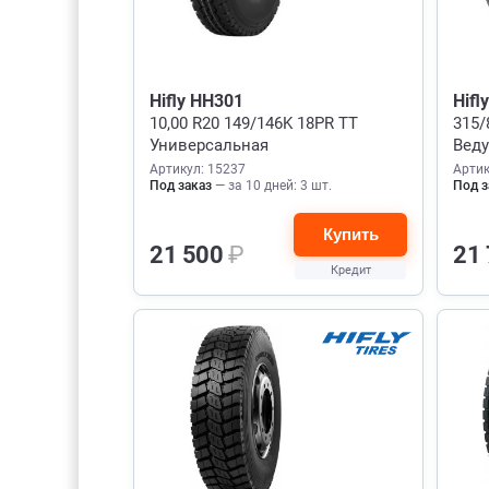
Hifly HH301
Hifl
10,00 R20 149/146K 18PR TT
315/
Универсальная
Вед
Артикул: 15237
Артик
Под заказ
— за 10 дней: 3 шт.
Под з
Купить
21 500
₽
21
Кредит