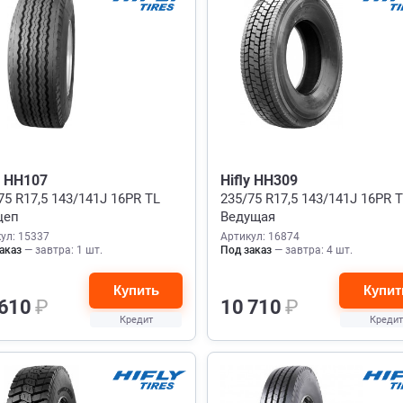
y HH107
Hifly HH309
75 R17,5 143/141J 16PR TL
235/75 R17,5 143/141J 16PR 
цеп
Ведущая
ул: 15337
Артикул: 16874
аказ
— завтра: 1 шт.
Под заказ
— завтра: 4 шт.
Купить
Купит
 610
₽
10 710
₽
Кредит
Кредит