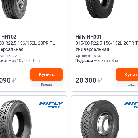
y HH102
Hifly HH301
80 R22,5 156/152L 20PR TL
315/80 R22,5 156/152L 20PR 
версальная
Универсальная
ул: 16872
Артикул: 15148
аказ
— за 10 дней: 1 шт.
Под заказ
— завтра: 3 шт.
Купить
Купит
 090
₽
20 300
₽
Кредит
Кредит