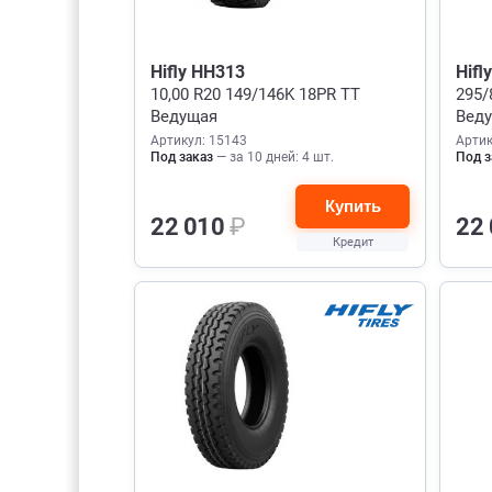
Hifly HH313
Hifl
10,00 R20 149/146K 18PR TT
295/
Ведущая
Вед
Артикул: 15143
Артик
Под заказ
— за 10 дней: 4 шт.
Под з
Купить
22 010
₽
22
Кредит