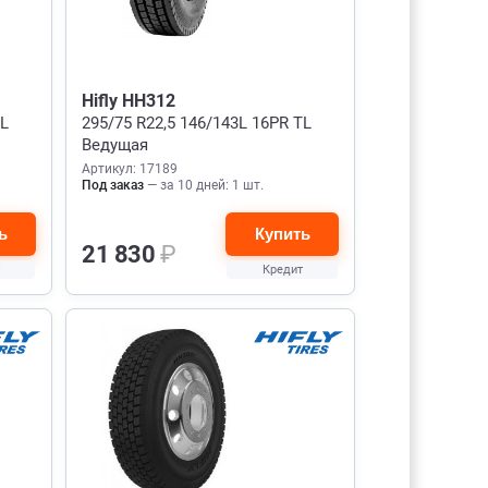
Hifly HH312
TL
295/75 R22,5 146/143L 16PR TL
Ведущая
Артикул: 17189
Под заказ
— за 10 дней: 1 шт.
ь
Купить
21 830
₽
Кредит