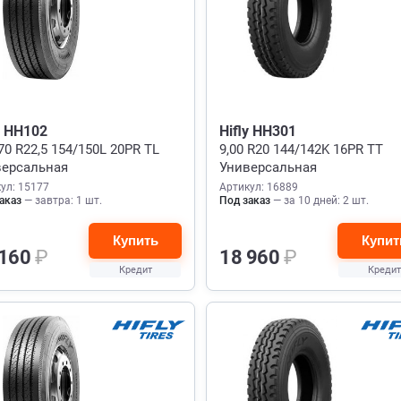
y HH102
Hifly HH301
70 R22,5 154/150L 20PR TL
9,00 R20 144/142K 16PR TT
версальная
Универсальная
ул: 15177
Артикул: 16889
аказ
— завтра: 1 шт.
Под заказ
— за 10 дней: 2 шт.
Купить
Купит
 160
₽
18 960
₽
Кредит
Кредит