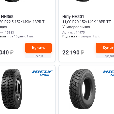
y HH368
Hifly HH301
80 R22,5 152/149M 18PR TL
11,00 R20 152/149K 18PR TT
ущая
Универсальная
ул: 15133
Артикул: 14975
аказ
— за 15 дней: 1 шт.
Под заказ
— завтра: 1 шт.
Купить
Купит
 040
₽
22 190
₽
Кредит
Кредит