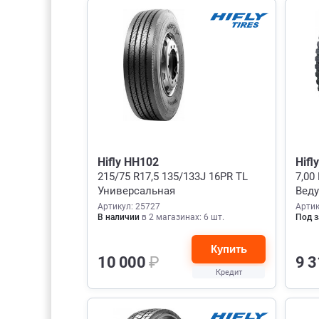
Hifly HH102
Hifl
215/75 R17,5 135/133J 16PR TL
7,00
Универсальная
Вед
Артикул: 25727
Артик
В наличии
в 2 магазинах: 6 шт.
Под з
Купить
10 000
₽
9 
Кредит