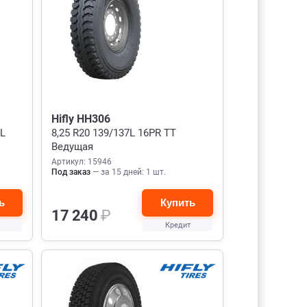
Hifly HH306
TL
8,25 R20 139/137L 16PR TT
Ведущая
Артикул: 15946
Под заказ
— за 15 дней: 1 шт.
ь
Купить
17 240
₽
Кредит