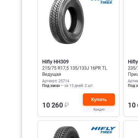
Hifly HH309
Hifl
215/75 R17,5 135/133J 16PR TL
235/
Ведущая
При
Артикул: 25714
Артик
Под заказ
— за 15 дней: 2 шт.
Под з
Купить
10 260
₽
10
Кредит