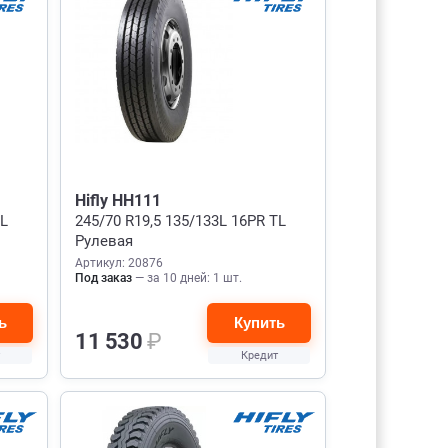
Hifly HH111
TL
245/70 R19,5 135/133L 16PR TL
Рулевая
Артикул: 20876
Под заказ
— за 10 дней: 1 шт.
ь
Купить
11 530
₽
Кредит