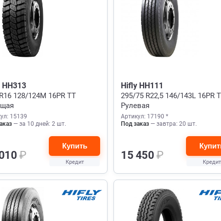
y HH313
Hifly HH111
 R16 128/124M 16PR TT
295/75 R22,5 146/143L 16PR 
ущая
Рулевая
ул: 15139
Артикул: 17190 *
аказ
— за 10 дней: 2 шт.
Под заказ
— завтра: 20 шт.
Купить
Купит
 010
₽
15 450
₽
Кредит
Кредит