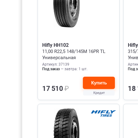
Hifly HH102
Hifl
11,00 R22,5 148/145M 16PR TL
315/
Универсальная
Уни
Артикул: 37139
Артик
Под заказ
— завтра: 1 шт.
Под з
Купить
17 510
₽
18
Кредит