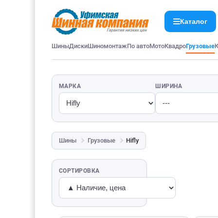
Каталог
Шины
Диски
Шиномонтаж
По авто
Мото
Квадро
Грузовые
МАРКА
ШИРИНА
Шины
Грузовые
Hifly
СОРТИРОВКА