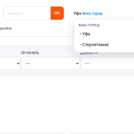
Уфа
•
Весь город
OK
ВАШ ГОРОД
Крепёж
• Уфа
• Стерлитамак
ПРОФИЛЬ
ДИАМЕТР