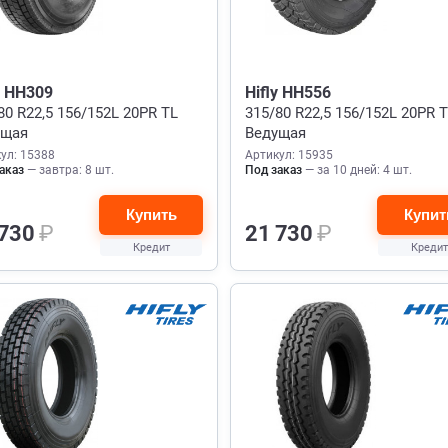
y HH309
Hifly HH556
80 R22,5 156/152L 20PR TL
315/80 R22,5 156/152L 20PR 
ущая
Ведущая
ул: 15388
Артикул: 15935
аказ
— завтра: 8 шт.
Под заказ
— за 10 дней: 4 шт.
Купить
Купит
 730
₽
21 730
₽
Кредит
Кредит