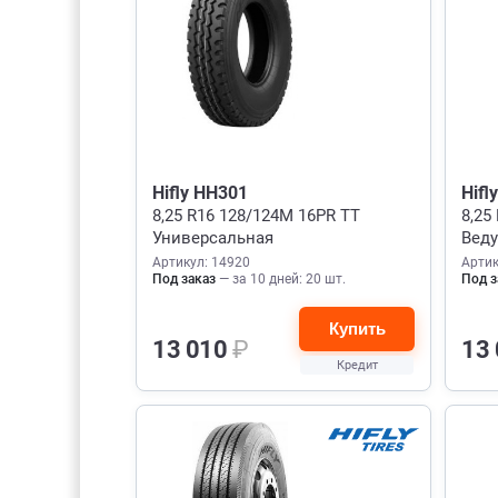
Hifly HH301
Hifl
8,25 R16 128/124M 16PR TT
8,25
Универсальная
Вед
Артикул: 14920
Артик
Под заказ
— за 10 дней: 20 шт.
Под з
Купить
13 010
₽
13
Кредит