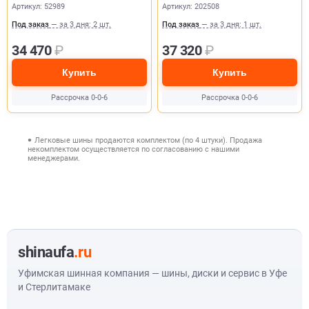
Артикул: 52989
Артикул: 202508
Под заказ
— за 3 дня: 2 шт.
Под заказ
— за 3 дня: 1 шт.
34 470
₽
37 320
₽
Купить
Купить
Рассрочка 0-0-6
Рассрочка 0-0-6
Легковые шины продаются комплектом (по 4 штуки). Продажа
некомплектом осуществляется по согласованию с нашими
менеджерами.
shinaufa
.ru
Уфимская шинная компания — шины, диски и сервис в Уфе
и Стерлитамаке