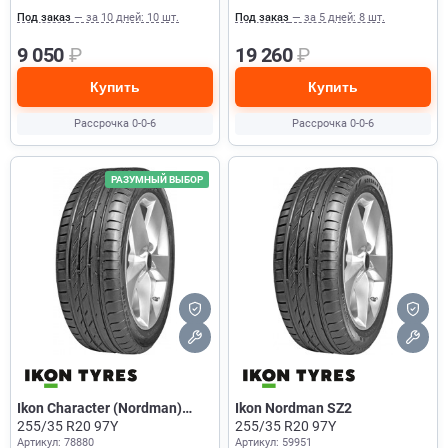
Под заказ
— за 10 дней: 10 шт.
Под заказ
— за 5 дней: 8 шт.
9 050
₽
19 260
₽
Купить
Купить
Рассрочка 0-0-6
Рассрочка 0-0-6
РАЗУМНЫЙ ВЫБОР
Ikon Character (Nordman)
Ikon Nordman SZ2
Ultra
255/35 R20 97Y
255/35 R20 97Y
Артикул: 78880
Артикул: 59951