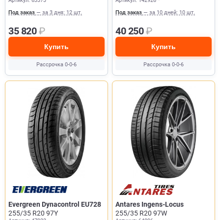
Артикул: 63373
Артикул: 142926 *
Под заказ
— за 3 дня: 12 шт.
Под заказ
— за 10 дней: 10 шт.
35 820
₽
40 250
₽
Купить
Купить
Рассрочка 0-0-6
Рассрочка 0-0-6
Evergreen Dynacontrol EU728
Antares Ingens-Locus
255/35 R20 97Y
255/35 R20 97W