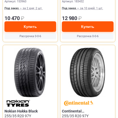
Артикул: 153960
Артикул: 183432
Под заказ
— за 2 дня: 2 шт.
Под заказ
— за 10 дней: 1 шт.
10 470
₽
12 980
₽
Купить
Купить
Рассрочка 0-0-6
Рассрочка 0-0-6
Nokian Hakka Black
Continental
255/35 R20 97Y
ContiSportContact 5P
255/35 R20 97Y