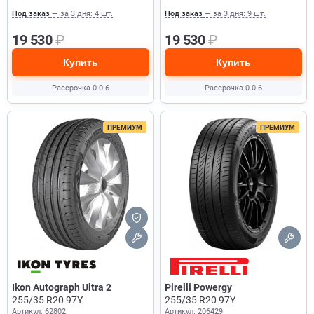
Под заказ
— за 3 дня: 4 шт.
Под заказ
— за 3 дня: 9 шт.
19 530
₽
19 530
₽
Купить
Купить
Рассрочка 0-0-6
Рассрочка 0-0-6
ПРЕМИУМ
ПРЕМИУМ
Ikon Autograph Ultra 2
Pirelli Powergy
255/35 R20 97Y
255/35 R20 97Y
Артикул: 62802
Артикул: 206429