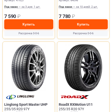
Артикул: 47923
Артикул: 64096
Под заказ
— за 3 дня: 1 шт.
Под заказ
— за 10 дней: 2 шт.
7 590
₽
7 780
₽
Купить
Купить
Рассрочка 0-0-6
Рассрочка 0-0-6
Linglong Sport Master UHP
RoadX RXMotion U11
255/35 R20 97Y
255/35 R20 97Y