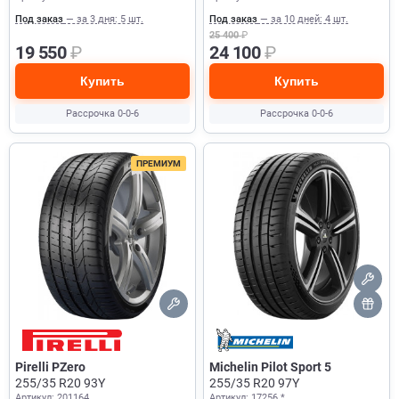
Под заказ
— за 3 дня: 5 шт.
Под заказ
— за 10 дней: 4 шт.
25 400
₽
19 550
₽
24 100
₽
Купить
Купить
Рассрочка 0-0-6
Рассрочка 0-0-6
ПРЕМИУМ
Pirelli PZero
Michelin Pilot Sport 5
255/35 R20 93Y
255/35 R20 97Y
Артикул: 201164
Артикул: 17256 *