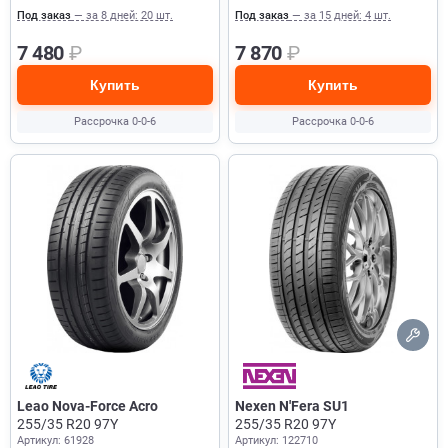
Под заказ
— за 8 дней: 20 шт.
Под заказ
— за 15 дней: 4 шт.
7 480
₽
7 870
₽
Купить
Купить
Рассрочка 0-0-6
Рассрочка 0-0-6
Leao Nova-Force Acro
Nexen N'Fera SU1
255/35 R20 97Y
255/35 R20 97Y
Артикул: 61928
Артикул: 122710