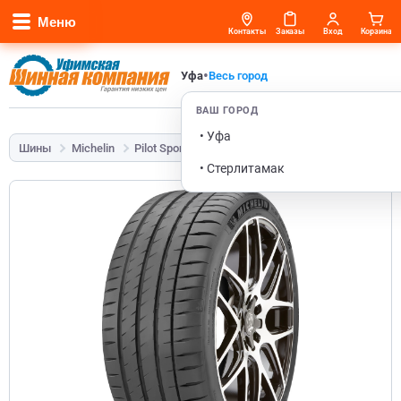
Меню
Контакты
Заказы
Вход
Корзина
•
Уфа
Весь город
ВАШ ГОРОД
• Уфа
Шины
Michelin
Pilot Sport 4
255/35 R20 97Y
• Стерлитамак