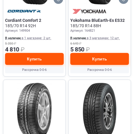
Cordiant Comfort 2
Yokohama BluEarth-Es ES32
185/70 R14 92H
185/70 R14 88H
Артикул: 149904
Артикул: 164821
В наличии
в 1 магазине: 2 шт.
В наличии
в 3 магазинах: 12 шт.
5 350
₽
6 640
₽
4 810
₽
5 850
₽
Купить
Купить
Рассрочка 0-0-6
Рассрочка 0-0-6