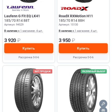
Laufenn G Fit EQ LK41
RoadX RXMotion H11
185/70 R14 88T
185/70 R14 88H
Артикул: 94529
Артикул: 15130
В наличии
в 1 магазине: 4 шт.
В наличии
в 1 магазине: 4 шт.
3 920
₽
3 950
₽
Купить
Купить
Рассрочка 0-0-6
Рассрочка 0-0-6
ХИТ ПРОДАЖ
РАЗУМНЫЙ ВЫБОР