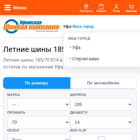
Меню
Контакты
Заказы
Вход
Корзина
•
Уфа
Весь город
ВАШ ГОРОД
• Уфа
Летние шины 185/70 R14 в Уфе
• Стерлитамак
Летние шины 185/70 R14 в Уфе — актуальные цены и
остатки по магазинам Уфа.
По размеру
По автомобилю
МАРКА
ШИРИНА
ПРОФИЛЬ
ДИАМЕТР
СЕЗОН
RUN FLAT