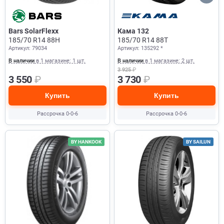
Bars SolarFlexx
Кама 132
185/70 R14 88H
185/70 R14 88T
Артикул: 79034
Артикул: 135292 *
В наличии
в 1 магазине: 1 шт.
В наличии
в 1 магазине: 2 шт.
3 925
₽
3 550
₽
3 730
₽
Купить
Купить
Рассрочка 0-0-6
Рассрочка 0-0-6
BY HANKOOK
BY SAILUN