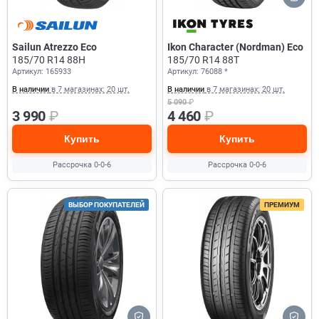
Sailun Atrezzo Eco
Ikon Character (Nordman) Eco
185/70 R14 88H
185/70 R14 88T
Артикул: 165933
Артикул: 76088 *
В наличии
в 7 магазинах: 20 шт.
В наличии
в 7 магазинах: 20 шт.
5 090
₽
3 990
₽
4 460
₽
Купить
Купить
Рассрочка 0-0-6
Рассрочка 0-0-6
ВЫБОР ПОКУПАТЕЛЕЙ
ПРЕМИУМ