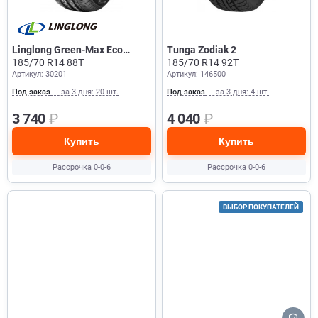
Linglong Green-Max Eco
Tunga Zodiak 2
Touring
185/70 R14 88T
185/70 R14 92T
Артикул: 30201
Артикул: 146500
Под заказ
— за 3 дня: 20 шт.
Под заказ
— за 3 дня: 4 шт.
3 740
₽
4 040
₽
Купить
Купить
Рассрочка 0-0-6
Рассрочка 0-0-6
ВЫБОР ПОКУПАТЕЛЕЙ