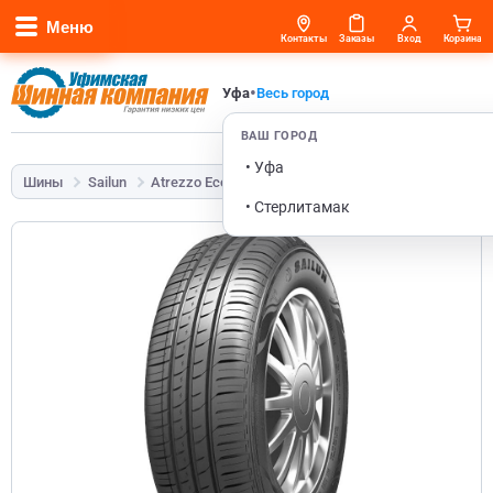
Меню
Контакты
Заказы
Вход
Корзина
•
Уфа
Весь город
ВАШ ГОРОД
• Уфа
Шины
Sailun
Atrezzo Eco
185/70 R14 88H
• Стерлитамак