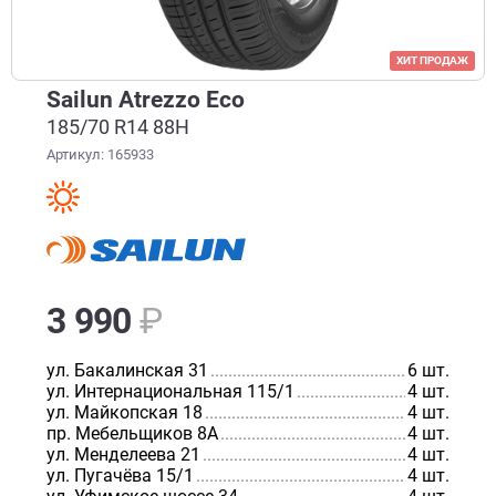
ХИТ ПРОДАЖ
Sailun Atrezzo Eco
185/70 R14 88H
Артикул: 165933
3 990
₽
ул. Бакалинская 31
................................................................
6 шт.
ул. Интернациональная 115/1
.............................................
4 шт.
ул. Майкопская 18
.................................................................
4 шт.
пр. Мебельщиков 8А
..............................................................
4 шт.
ул. Менделеева 21
.................................................................
4 шт.
ул. Пугачёва 15/1
.................................................................
4 шт.