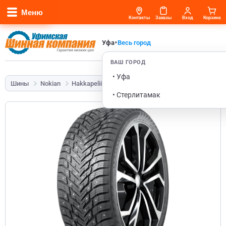
Меню
Контакты
Заказы
Вход
Корзина
•
Уфа
Весь город
ВАШ ГОРОД
• Уфа
Шины
Nokian
Hakkapeliitta 10p SUV
225/55 R19 103T
• Стерлитамак