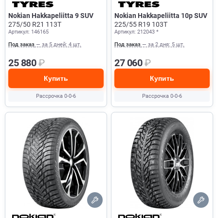
Nokian Hakkapeliitta 9 SUV
Nokian Hakkapeliitta 10p SUV
275/50 R21 113T
225/55 R19 103T
Артикул: 146165
Артикул: 212043 *
Под заказ
— за 5 дней: 4 шт.
Под заказ
— за 2 дня: 5 шт.
25 880
₽
27 060
₽
Купить
Купить
Рассрочка 0-0-6
Рассрочка 0-0-6