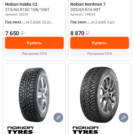
Nokian Hakka C2
Nokian Nordman 7
215/60 R16C 108/106T
205/65 R16 99T
Артикул: 65334
Артикул: 144324
Под заказ
— за 5 дней: 20 шт.
Под заказ
— за 5 дней: 4 шт.
7 650
₽
8 870
₽
Купить
Купить
Рассрочка 0-0-6
Рассрочка 0-0-6