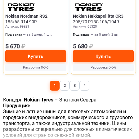
Nokian Nordman RS2
Nokian Hakkapeliitta CR3
185/65 R14 90R
205/70 R15C 106/104R
Артикул: 99921
Артикул: 65320
Под заказ
— за 5 дней: 1 шт.
Под заказ
— за 5 дней: 2 шт.
5 670
₽
5 680
₽
Купить
Купить
Рассрочка 0-0-6
Рассрочка 0-0-6
1
2
3
4
Концерн
Nokian Tyres
– Знатоки Севера
Продукция:
Зимние и летние шины для легковых автомобилей и
городских внедорожников, коммерческого и грузового
транспорта, а также индустриальной техники. Шины
разработаны специально для сложных климатических
условий для стран со снежной зимой.