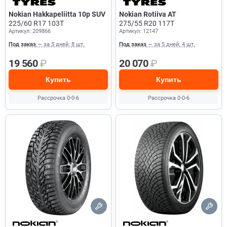
Nokian Hakkapeliitta 10p SUV
Nokian Rotiiva AT
225/60 R17 103T
275/55 R20 117T
Артикул: 209866
Артикул: 12147
Под заказ
— за 5 дней: 8 шт.
Под заказ
— за 5 дней: 4 шт.
19 560
₽
20 070
₽
Купить
Купить
Рассрочка 0-0-6
Рассрочка 0-0-6