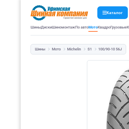
Каталог
Шины
Диски
Шиномонтаж
По авто
Мото
Квадро
Грузовые
К
Шины
Мото
Michelin
S1
100/90-10 56J