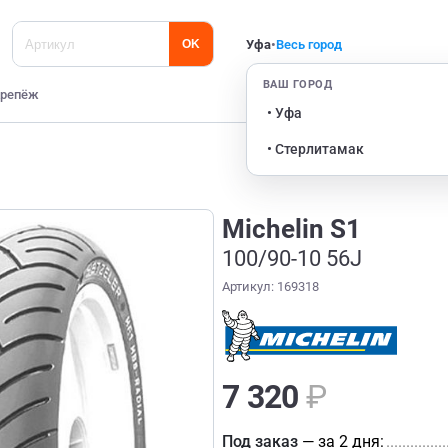
Уфа
•
Весь город
OK
ВАШ ГОРОД
репёж
• Уфа
• Стерлитамак
Michelin S1
100/90-10 56J
Артикул: 169318
7 320
₽
Под заказ
— за 2 дня:
...............