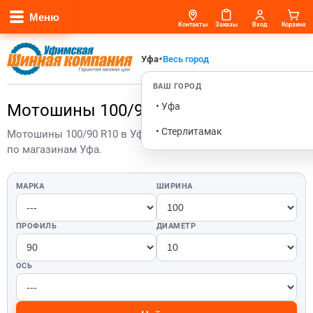
Меню
Контакты
Заказы
Вход
Корзина
•
Уфа
Весь город
ВАШ ГОРОД
• Уфа
Мотошины 100/90 R10 в Уфе
• Стерлитамак
Мотошины 100/90 R10 в Уфе — актуальные цены и остатки
по магазинам Уфа.
МАРКА
ШИРИНА
ПРОФИЛЬ
ДИАМЕТР
ОСЬ