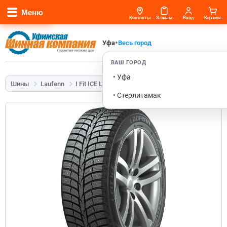
Меню
Контакты
Заказы
Вход
Корзина
•
Уфа
Весь город
ВАШ ГОРОД
• Уфа
Шины
Laufenn
I Fit ICE LW71
205/55 R16 94T
• Стерлитамак