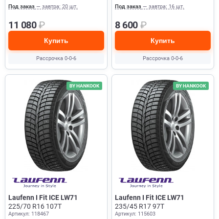
Под заказ
— завтра: 20 шт.
Под заказ
— завтра: 16 шт.
11 080
₽
8 600
₽
Купить
Купить
Рассрочка 0-0-6
Рассрочка 0-0-6
BY HANKOOK
BY HANKOOK
Laufenn I Fit ICE LW71
Laufenn I Fit ICE LW71
225/70 R16 107T
235/45 R17 97T
Артикул: 118467
Артикул: 115603