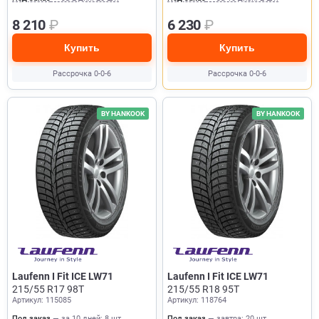
8 210
₽
6 230
₽
Купить
Купить
Рассрочка 0-0-6
Рассрочка 0-0-6
BY HANKOOK
BY HANKOOK
Laufenn I Fit ICE LW71
Laufenn I Fit ICE LW71
215/55 R17 98T
215/55 R18 95T
Артикул: 115085
Артикул: 118764
Под заказ
— за 10 дней: 8 шт.
Под заказ
— завтра: 20 шт.