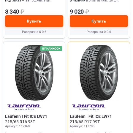
Под заказ
— за 10 дней: 9 шт.
В наличии
в 5 магазинах: 20 шт.
8 340
₽
9 020
₽
Купить
Купить
Рассрочка 0-0-6
Рассрочка 0-0-6
BY HANKOOK
Laufenn I Fit ICE LW71
Laufenn I Fit ICE LW71
215/65 R16 98T
215/65 R17 99T
Артикул: 112160
Артикул: 117785