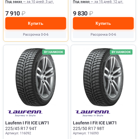
Под заказ
— за 10 дней: 3 шт.
Под заказ
— за 15 дней: 12 шт.
7 910
₽
9 830
₽
Купить
Купить
Рассрочка 0-0-6
Рассрочка 0-0-6
BY HANKOOK
BY HANKOOK
Laufenn I Fit ICE LW71
Laufenn I Fit ICE LW71
225/45 R17 94T
225/50 R17 98T
Артикул: 116092
Артикул: 116093