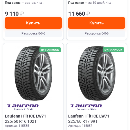
Под заказ
— завтра: 4 шт.
Под заказ
— за 10 дней: 4 шт.
9 110
₽
11 660
₽
Купить
Купить
Рассрочка 0-0-6
Рассрочка 0-0-6
BY HANKOOK
BY HANKOOK
Laufenn I Fit ICE LW71
Laufenn I Fit ICE LW71
225/60 R16 102T
225/60 R17 99T
Артикул: 115585
Артикул: 115087