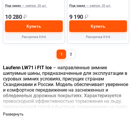
Под заказ
— завтра: 20 шт.
Под заказ
— завтра: 20 шт.
10 280
₽
9 190
₽
Купить
Купить
Рассрочка 0-0-6
Рассрочка 0-0-6
1
2
Laufenn LW71 i FIT Ice
– направленные зимние
шипуемые шины, предназначенные для эксплуатации в
суровых зимних условиях, присущих странам
Скандинавии и России. Модель обеспечивает уверенное
и комфортное передвижение на заснеженных и
обледенелых дорожных покрытиях. Характеризуется
превосходной эффективностью торможения на льду,
первоклассной тягой и быстрым торможением на снегу,
а также плавностью хода и акустическим комфортом.
Она рассчитана на езду при низкой температуре. Бренд
Laufenn, появившийся на европейском рынке в 2015
году и является результатом погони компании Hankook