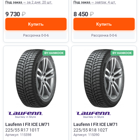
Под заказ
— за 2 дня: 20 шт.
Под заказ
— завтра: 4 шт.
9 730
₽
8 450
₽
Купить
Купить
Рассрочка 0-0-6
Рассрочка 0-0-6
BY HANKOOK
BY HANKOOK
Laufenn I Fit ICE LW71
Laufenn I Fit ICE LW71
225/55 R17 101T
225/55 R18 102T
Артикул: 115598
Артикул: 115090