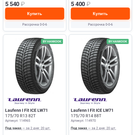
5 540
₽
5 400
₽
Купить
Купить
Рассрочка 0-0-6
Рассрочка 0-0-6
BY HANKOOK
BY HANKOOK
Laufenn I Fit ICE LW71
Laufenn I Fit ICE LW71
175/70 R13 82T
175/70 R14 88T
Артикул: 114965
Артикул: 114970
Под заказ
— за 2 дня: 20 шт.
Под заказ
— за 2 дня: 20 шт.