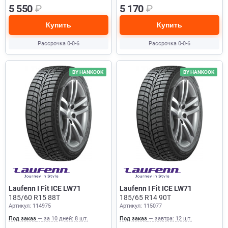
5 550
₽
5 170
₽
Купить
Купить
Рассрочка 0-0-6
Рассрочка 0-0-6
BY HANKOOK
BY HANKOOK
Laufenn I Fit ICE LW71
Laufenn I Fit ICE LW71
185/60 R15 88T
185/65 R14 90T
Артикул: 114975
Артикул: 115077
Под заказ
— за 10 дней: 8 шт.
Под заказ
— завтра: 12 шт.