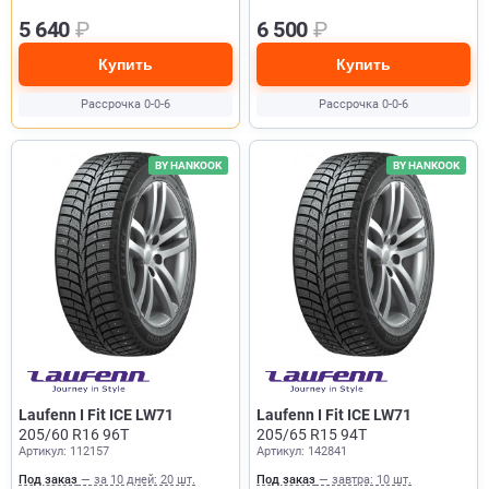
5 640
₽
6 500
₽
Купить
Купить
Рассрочка 0-0-6
Рассрочка 0-0-6
BY HANKOOK
BY HANKOOK
Laufenn I Fit ICE LW71
Laufenn I Fit ICE LW71
205/60 R16 96T
205/65 R15 94T
Артикул: 112157
Артикул: 142841
Под заказ
— за 10 дней: 20 шт.
Под заказ
— завтра: 10 шт.