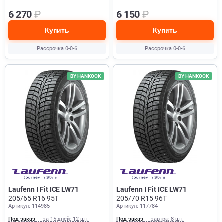
6 270
₽
6 150
₽
Купить
Купить
Рассрочка 0-0-6
Рассрочка 0-0-6
BY HANKOOK
BY HANKOOK
Laufenn I Fit ICE LW71
Laufenn I Fit ICE LW71
205/65 R16 95T
205/70 R15 96T
Артикул: 114985
Артикул: 117784
Под заказ
— за 15 дней: 12 шт.
Под заказ
— завтра: 8 шт.