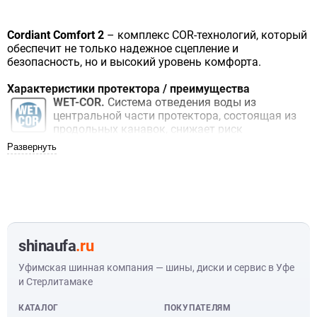
Cordiant Comfort 2
– комплекс COR-технологий, который
обеспечит не только надежное сцепление и
безопасность, но и высокий уровень комфорта.
Характеристики протектора / преимущества
WET-COR.
Система отведения воды из
центральной части протектора, состоящая из
продольных канавок, снижает риск
аквапланирования, выдавливая воду из пятна
контакта и запирая ее в канавках. Дуговые
дренажные канавки различной ширины
отводят воду из внутренней части протектора,
осушают область контакта внешней плечевой
зоны с дорогой для лучшего сцепления в
поворотах.
DRY-COR.
Курсовая устойчивость
shinaufa
.ru
гарантирована тремя сплошными ребрами.
Смена дорожного покрытия происходит без
Уфимская шинная компания — шины, диски и сервис в Уфе
корректировки курса. Устойчивость в
и Стерлитамаке
поворотах и при перестроении обеспечивает
внешняя сторона протектора, состоящая из
КАТАЛОГ
ПОКУПАТЕЛЯМ