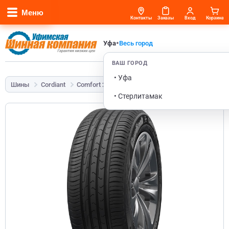
Меню
Контакты
Заказы
Вход
Корзина
•
Уфа
Весь город
ВАШ ГОРОД
• Уфа
Шины
Cordiant
Comfort 2
215/65 R17 103V
• Стерлитамак