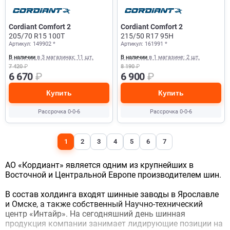
Cordiant Comfort 2
Cordiant Comfort 2
205/70 R15 100T
215/50 R17 95H
Артикул: 149902 *
Артикул: 161991 *
В наличии
в 3 магазинах: 11 шт.
В наличии
в 1 магазине: 2 шт.
7 420
₽
8 190
₽
6 670
₽
6 900
₽
Купить
Купить
Рассрочка 0-0-6
Рассрочка 0-0-6
1
2
3
4
5
6
7
АО «Кордиант» является одним из крупнейших в
Восточной и Центральной Европе производителем шин.
В состав холдинга входят шинные заводы в Ярославле
и Омске, а также собственный Научно-технический
центр «Интайр». На сегодняшний день шинная
продукция компании занимает лидирующие позиции на