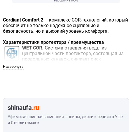
Рассрочка 0-0-6
Cordiant Comfort 2
– комплекс COR-технологий, который
обеспечит не только надежное сцепление и
безопасность, но и высокий уровень комфорта.
Характеристики протектора / преимущества
WET-COR.
Система отведения воды из
центральной части протектора, состоящая из
продольных канавок, снижает риск
аквапланирования, выдавливая воду из пятна
контакта и запирая ее в канавках. Дуговые
дренажные канавки различной ширины
отводят воду из внутренней части протектора,
осушают область контакта внешней плечевой
зоны с дорогой для лучшего сцепления в
поворотах.
DRY-COR.
Курсовая устойчивость
shinaufa
.ru
гарантирована тремя сплошными ребрами.
Смена дорожного покрытия происходит без
Уфимская шинная компания — шины, диски и сервис в Уфе
корректировки курса. Устойчивость в
и Стерлитамаке
поворотах и при перестроении обеспечивает
внешняя сторона протектора, состоящая из