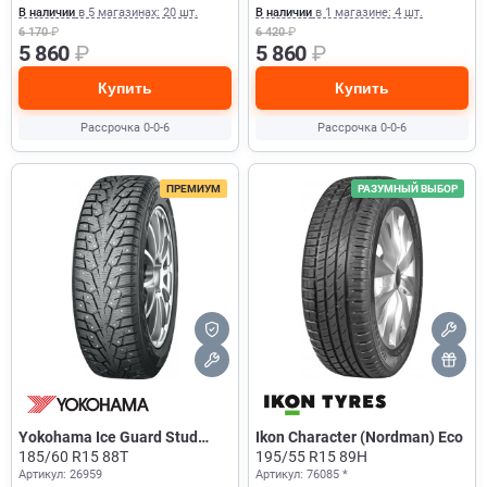
В наличии
в 5 магазинах: 20 шт.
В наличии
в 1 магазине: 4 шт.
6 170
₽
6 420
₽
5 860
₽
5 860
₽
Купить
Купить
Рассрочка 0-0-6
Рассрочка 0-0-6
ПРЕМИУМ
РАЗУМНЫЙ ВЫБОР
Yokohama Ice Guard Stud
Ikon Character (Nordman) Eco
IG55
185/60 R15 88T
195/55 R15 89H
Артикул: 26959
Артикул: 76085 *