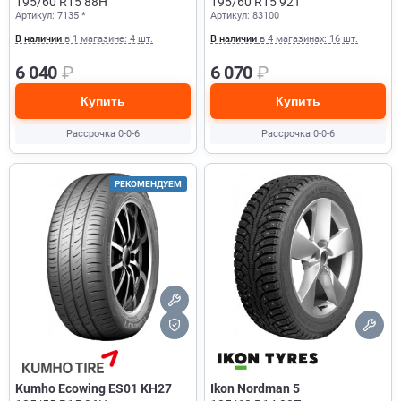
195/60 R15 88H
195/60 R15 92T
Артикул: 7135 *
Артикул: 83100
В наличии
в 1 магазине: 4 шт.
В наличии
в 4 магазинах: 16 шт.
6 040
₽
6 070
₽
Купить
Купить
Рассрочка 0-0-6
Рассрочка 0-0-6
РЕКОМЕНДУЕМ
Kumho Ecowing ES01 KH27
Ikon Nordman 5