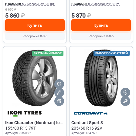
В наличии
в 7 магазинах: 20 шт.
В наличии
в 2 магазинах: 8 шт.
6 650
₽
5 860
₽
5 870
₽
Купить
Купить
Рассрочка 0-0-6
Рассрочка 0-0-6
РАЗУМНЫЙ ВЫБОР
ВЫБОР ПОКУПАТЕЛЕЙ
Ikon Character (Nordman) Ice
Cordiant Sport 3
7
155/80 R13 79T
205/60 R16 92V
Артикул: 83508 *
Артикул: 134769