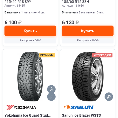
215/40 R18 89Y
185/60 R15 88H
Артикул: 63465
Артикул: 161666
В наличии
в 1 магазине: 4 шт.
В наличии
в 2 магазинах: 3 шт.
6 100
₽
6 130
₽
Купить
Купить
Рассрочка 0-0-6
Рассрочка 0-0-6
ПРЕМИУМ
ХИТ ПРОДАЖ
Yokohama Ice Guard Stud
Sailun Ice Blazer WST3