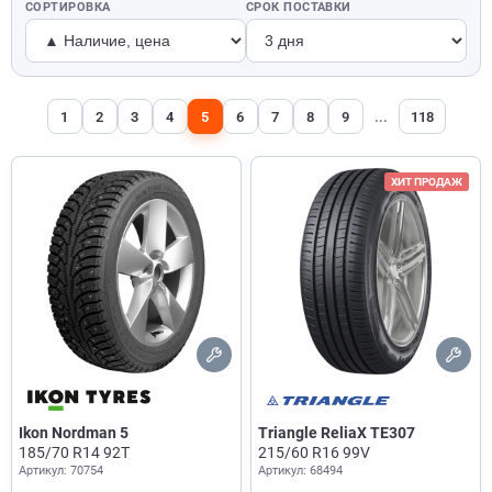
СОРТИРОВКА
СРОК ПОСТАВКИ
1
2
3
4
5
6
7
8
9
...
118
ХИТ ПРОДАЖ
Ikon Nordman 5
Triangle ReliaX TE307
185/70 R14 92T
215/60 R16 99V
Артикул: 70754
Артикул: 68494