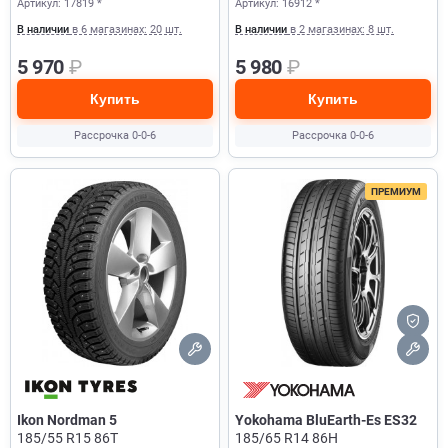
Артикул: 17819 *
Артикул: 16912 *
В наличии
в 6 магазинах: 20 шт.
В наличии
в 2 магазинах: 8 шт.
5 970
₽
5 980
₽
Купить
Купить
Рассрочка 0-0-6
Рассрочка 0-0-6
ПРЕМИУМ
Ikon Nordman 5
Yokohama BluEarth-Es ES32
185/55 R15 86T
185/65 R14 86H