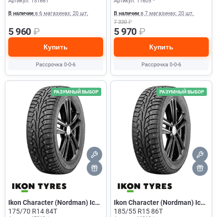
Артикул: 151661
Артикул: 11605 *
В наличии
в 6 магазинах: 20 шт.
В наличии
в 7 магазинах: 20 шт.
7 330
₽
5 960
₽
5 970
₽
Купить
Купить
Рассрочка 0-0-6
Рассрочка 0-0-6
РАЗУМНЫЙ ВЫБОР
РАЗУМНЫЙ ВЫБОР
Ikon Character (Nordman) Ice
Ikon Character (Nordman) Ice
5
175/70 R14 84T
5
185/55 R15 86T