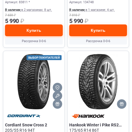
Артикул: 83811 *
Артикул: 134748
В наличии
в 2 магазинах: 8 шт.
В наличии
в 1 магазине: 4 шт.
7 650
₽
7 010
₽
5 990
₽
5 990
₽
Купить
Купить
Рассрочка 0-0-6
Рассрочка 0-0-6
ВЫБОР ПОКУПАТЕЛЕЙ
Cordiant Snow Cross 2
Hankook Winter i Pike RS2
205/55 R16 94T
W429
175/65 R14 86T