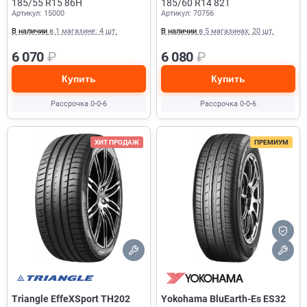
185/55 R15 86H
185/60 R14 82T
Артикул: 15000
Артикул: 70756
В наличии
в 1 магазине: 4 шт.
В наличии
в 5 магазинах: 20 шт.
6 070
₽
6 080
₽
Купить
Купить
Рассрочка 0-0-6
Рассрочка 0-0-6
ХИТ ПРОДАЖ
ПРЕМИУМ
Triangle EffeXSport TH202
Yokohama BluEarth-Es ES32