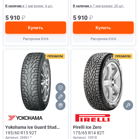
В наличии
в 1 магазине: 4 шт.
В наличии
в 7 магазинах: 20 шт.
5 910
₽
5 910
₽
Купить
Купить
Рассрочка 0-0-6
Рассрочка 0-0-6
ПРЕМИУМ
ПРЕМИУМ
Yokohama Ice Guard Stud
Pirelli Ice Zero
IG55
195/60 R15 92T
175/65 R14 82T
Артикул: 26961 *
Артикул: 10918