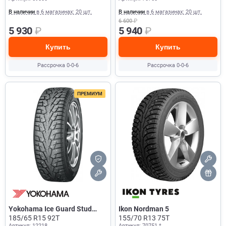
В наличии
в 6 магазинах: 20 шт.
В наличии
в 6 магазинах: 20 шт.
6 600
₽
5 930
₽
5 940
₽
Купить
Купить
Рассрочка 0-0-6
Рассрочка 0-0-6
ПРЕМИУМ
Yokohama Ice Guard Stud
Ikon Nordman 5
IG55
185/65 R15 92T
155/70 R13 75T
Артикул: 12218
Артикул: 70751 *