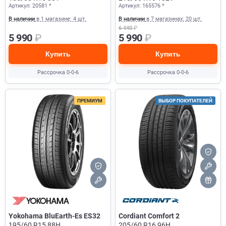
Артикул: 20581 *
Артикул: 165576 *
В наличии
в 1 магазине: 4 шт.
В наличии
в 7 магазинах: 20 шт.
6 440
₽
5 990
₽
5 990
₽
Купить
Купить
Рассрочка 0-0-6
Рассрочка 0-0-6
ПРЕМИУМ
ВЫБОР ПОКУПАТЕЛЕЙ
Yokohama BluEarth-Es ES32
Cordiant Comfort 2
195/60 R15 88H
205/60 R16 96H