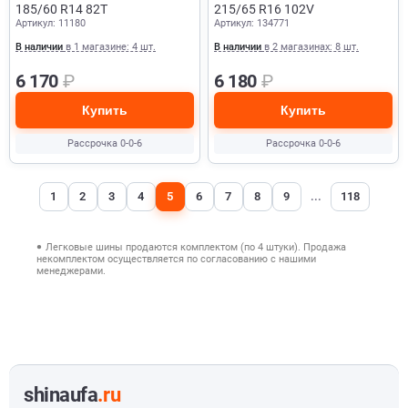
185/60 R14 82T
215/65 R16 102V
Артикул: 11180
Артикул: 134771
В наличии
в 1 магазине: 4 шт.
В наличии
в 2 магазинах: 8 шт.
6 170
₽
6 180
₽
Купить
Купить
Рассрочка 0-0-6
Рассрочка 0-0-6
1
2
3
4
5
6
7
8
9
...
118
Легковые шины продаются комплектом (по 4 штуки). Продажа
некомплектом осуществляется по согласованию с нашими
менеджерами.
shinaufa
.ru