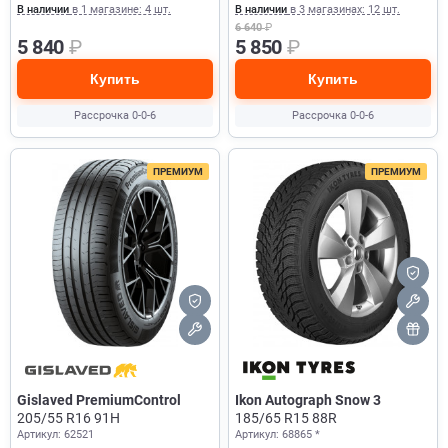
В наличии
в 1 магазине: 4 шт.
В наличии
в 3 магазинах: 12 шт.
6 640
₽
5 840
₽
5 850
₽
Купить
Купить
Рассрочка 0-0-6
Рассрочка 0-0-6
ПРЕМИУМ
ПРЕМИУМ
Gislaved PremiumControl
Ikon Autograph Snow 3
205/55 R16 91H
185/65 R15 88R
Артикул: 62521
Артикул: 68865 *