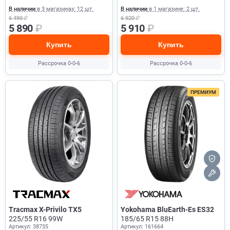
В наличии
в 3 магазинах: 12 шт.
В наличии
в 1 магазине: 2 шт.
6 490
₽
6 920
₽
5 890
₽
5 910
₽
Купить
Купить
Рассрочка 0-0-6
Рассрочка 0-0-6
ПРЕМИУМ
Tracmax X-Privilo TX5
Yokohama BluEarth-Es ES32
225/55 R16 99W
185/65 R15 88H
Артикул: 38735
Артикул: 161664