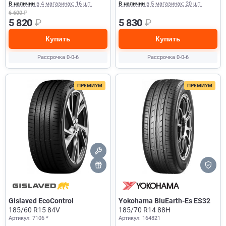
В наличии
в 4 магазинах: 16 шт.
В наличии
в 5 магазинах: 20 шт.
6 600
₽
5 820
₽
5 830
₽
Купить
Купить
Рассрочка 0-0-6
Рассрочка 0-0-6
ПРЕМИУМ
ПРЕМИУМ
Gislaved EcoControl
Yokohama BluEarth-Es ES32
185/60 R15 84V
185/70 R14 88H
Артикул: 7106 *
Артикул: 164821