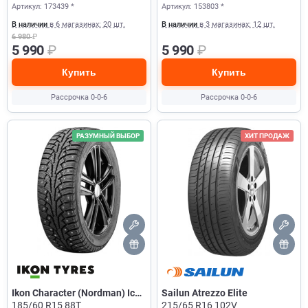
Артикул: 173439 *
Артикул: 153803 *
В наличии
в 6 магазинах: 20 шт.
В наличии
в 3 магазинах: 12 шт.
6 980
₽
5 990
₽
5 990
₽
Купить
Купить
Рассрочка 0-0-6
Рассрочка 0-0-6
РАЗУМНЫЙ ВЫБОР
ХИТ ПРОДАЖ
Ikon Character (Nordman) Ice
Sailun Atrezzo Elite
5
185/60 R15 88T
215/65 R16 102V