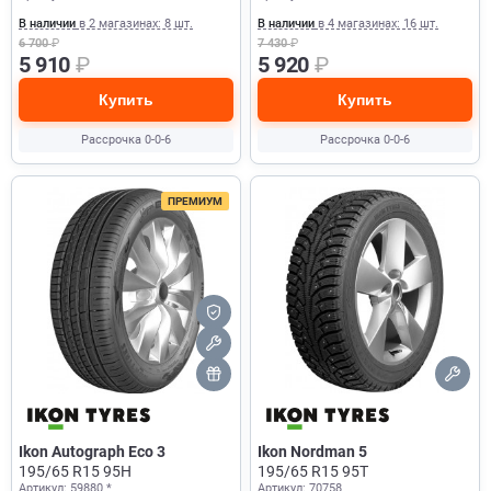
В наличии
в 2 магазинах: 8 шт.
В наличии
в 4 магазинах: 16 шт.
6 700
₽
7 430
₽
5 910
₽
5 920
₽
Купить
Купить
Рассрочка 0-0-6
Рассрочка 0-0-6
ПРЕМИУМ
Ikon Autograph Eco 3
Ikon Nordman 5
195/65 R15 95H
195/65 R15 95T
Артикул: 59880 *
Артикул: 70758