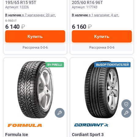
IG55
195/65 R15 95T
205/60 R16 96T
Артикул: 12226
Артикул: 117743
В наличии
в 7 магазинах: 20 шт.
В наличии
в 1 магазине: 4 шт.
6 960
₽
6 140
₽
6 160
₽
Купить
Купить
Рассрочка 0-0-6
Рассрочка 0-0-6
BY PIRELLI
ВЫБОР ПОКУПАТЕЛЕЙ
Formula Ice
Cordiant Sport 3