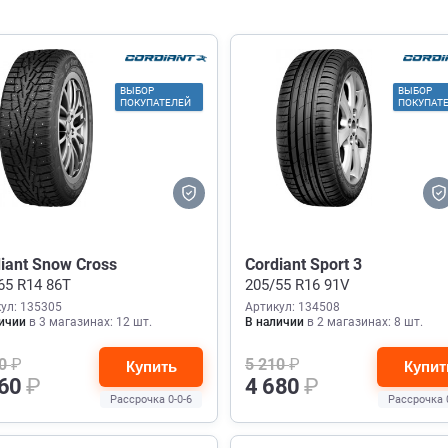
ВЫБОР
ВЫБОР
ПОКУПАТЕЛЕЙ
ПОКУПАТ
iant Snow Cross
Cordiant Sport 3
65 R14 86T
205/55 R16 91V
ул: 135305
Артикул: 134508
ичии
в 3 магазинах: 12 шт.
В наличии
в 2 магазинах: 8 шт.
80
₽
5 210
₽
Купить
Купит
660
₽
4 680
₽
Рассрочка 0-0-6
Рассрочка 