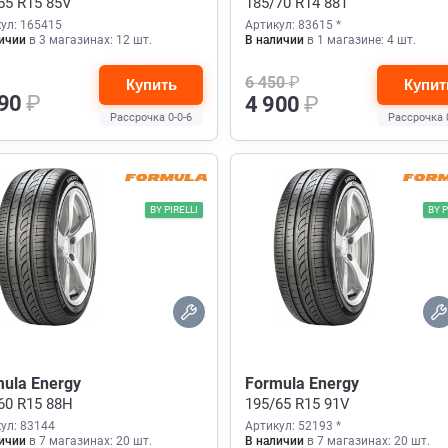
55 R15 85V
185/70 R14 88T
ул: 165415
Артикул: 83615 *
ичии
в 3 магазинах: 12 шт.
В наличии
в 1 магазине: 4 шт.
6 450
₽
Купить
Купит
890
₽
4 900
₽
Рассрочка 0-0-6
Рассрочка 
BY PIRELLI
BY P
ula Energy
Formula Energy
60 R15 88H
195/65 R15 91V
ул: 83144
Артикул: 52193 *
ичии
в 7 магазинах: 20 шт.
В наличии
в 7 магазинах: 20 шт.