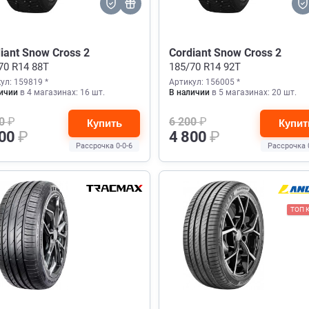
iant Snow Cross 2
Cordiant Snow Cross 2
70 R14 88T
185/70 R14 92T
ул: 159819 *
Артикул: 156005 *
ичии
в 4 магазинах: 16 шт.
В наличии
в 5 магазинах: 20 шт.
00
₽
6 200
₽
Купить
Купит
800
₽
4 800
₽
Рассрочка 0-0-6
Рассрочка 
ТОП 