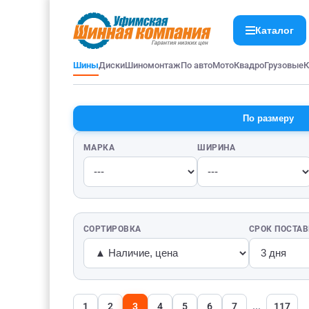
Каталог
Шины
Диски
Шиномонтаж
По авто
Мото
Квадро
Грузовые
К
По размеру
МАРКА
ШИРИНА
СОРТИРОВКА
СРОК ПОСТА
1
2
3
4
5
6
7
...
117