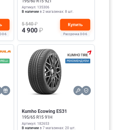
195/60 R15 92T
Артикул: 135306
В наличии
в 2 магазинах: 8 шт.
5 540
₽
ь
Купить
4 900
₽
0-0-6
Рассрочка 0-0-6
IRELLI
РЕКОМЕНДУЕМ
Kumho Ecowing ES31
195/65 R15 91H
Артикул: 182653
В наличии
в 7 магазинах: 20 шт.