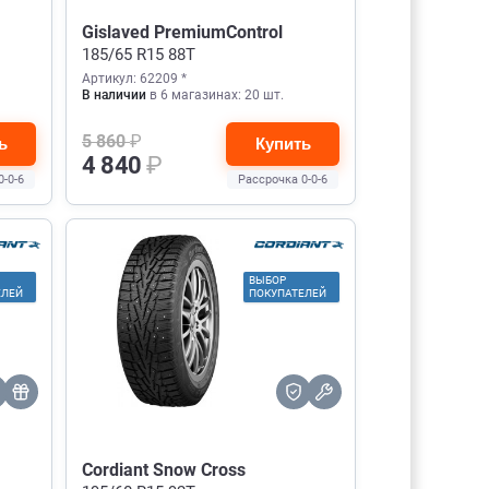
Gislaved PremiumControl
185/65 R15 88T
Артикул: 62209 *
В наличии
в 6 магазинах: 20 шт.
5 860
₽
ь
Купить
4 840
₽
0-0-6
Рассрочка 0-0-6
ВЫБОР
ЕЛЕЙ
ПОКУПАТЕЛЕЙ
Cordiant Snow Cross