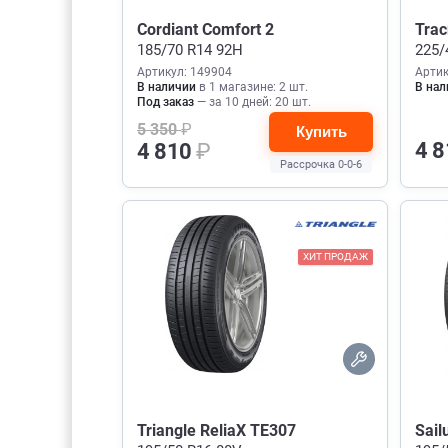
Cordiant Comfort 2
Trac
185/70 R14 92H
225/
Артикул: 149904
Артик
В наличии
в 1 магазине: 2 шт.
В нал
Под заказ
— за 10 дней: 20 шт.
5 350
₽
Купить
4 
4 810
₽
Рассрочка 0-0-6
ХИТ ПРОДАЖ
Triangle ReliaX TE307
Sail