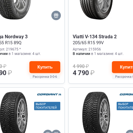
ga Nordway 3
Viatti V-134 Strada 2
55 R15 89Q
205/65 R15 99V
ул: 219675 *
Артикул: 215956
ичии
в 1 магазине: 4 шт.
В наличии
в 1 магазине: 4 шт.
60
₽
4 990
₽
Купить
Купит
790
₽
4 790
₽
Рассрочка 0-0-6
Рассрочка 
ВЫБОР
ВЫБОР
ПОКУПАТЕЛЕЙ
ПОКУПАТ