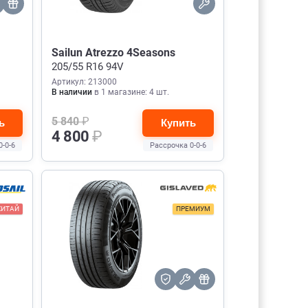
Sailun Atrezzo 4Seasons
205/55 R16 94V
Артикул: 213000
В наличии
в 1 магазине: 4 шт.
5 840
₽
ь
Купить
4 800
₽
0-0-6
Рассрочка 0-0-6
КИТАЙ
ПРЕМИУМ