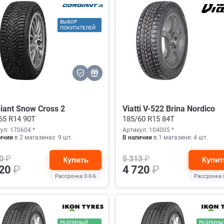
ВЫБОР
ПОКУПАТЕЛЕЙ
iant Snow Cross 2
Viatti V-522 Brina Nordico
65 R14 90T
185/60 R15 84T
ул: 170604 *
Артикул: 104005 *
ичии
в 2 магазинах: 9 шт.
В наличии
в 1 магазине: 4 шт.
60
₽
5 313
₽
Купить
Купит
720
₽
4 720
₽
Рассрочка 0-0-6
Рассрочка 
РАЗУМНЫЙ
РАЗУМНЫ