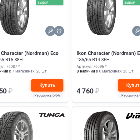
ВЫБОР
ВЫБОР
 Character (Nordman) Eco
Ikon Character (Nordman) 
65 R15 88H
185/65 R14 86H
ул: 76087 *
Артикул: 76096 *
ичии
в 7 магазинах: 20 шт.
В наличии
в 6 магазинах: 20 шт.
Купить
Купит
750
₽
4 760
₽
Рассрочка 0-0-6
Рассрочка 