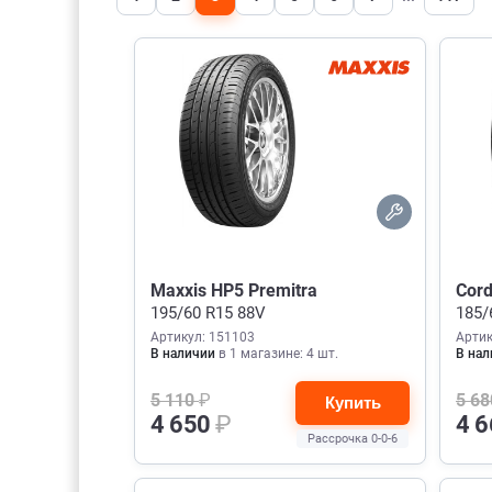
Maxxis HP5 Premitra
Cord
195/60 R15 88V
185/
Артикул: 151103
Артик
В наличии
в 1 магазине: 4 шт.
В нал
5 110
₽
5 6
Купить
4 650
₽
4 
Рассрочка 0-0-6