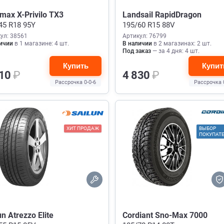
max X-Privilo TX3
Landsail RapidDragon
45 R18 95Y
195/60 R15 88V
ул: 38561
Артикул: 76799
ичии
в 1 магазине: 4 шт.
В наличии
в 2 магазинах: 2 шт.
Под заказ
— за 4 дня: 4 шт.
Купить
Купит
810
₽
4 830
₽
Рассрочка 0-0-6
Рассрочка 
ХИТ ПРОДАЖ
ВЫБОР
ПОКУПАТ
un Atrezzo Elite
Cordiant Sno-Max 7000