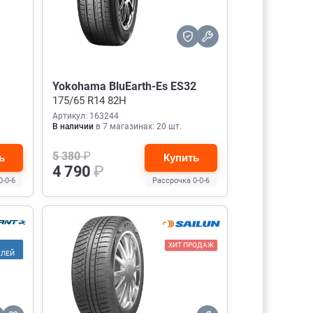
Yokohama BluEarth-Es ES32
175/65 R14 82H
Артикул: 163244
В наличии
в 7 магазинах: 20 шт.
5 380
₽
ь
Купить
4 790
₽
0-0-6
Рассрочка 0-0-6
ХИТ ПРОДАЖ
ЕЛЕЙ