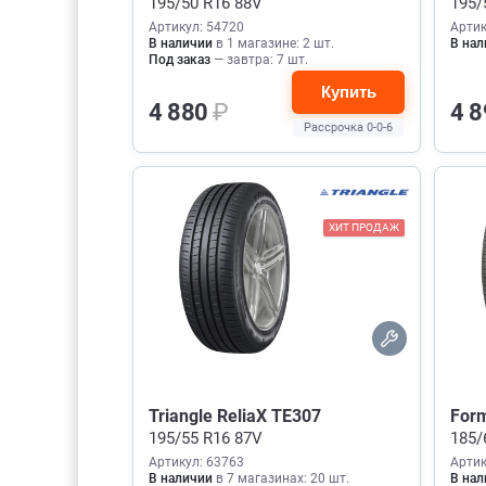
195/50 R16 88V
195/
Артикул: 54720
Артик
В наличии
в 1 магазине: 2 шт.
В нал
Под заказ
— завтра: 7 шт.
Купить
4 880
₽
4 
Рассрочка 0-0-6
ХИТ ПРОДАЖ
Triangle ReliaX TE307
Form
195/55 R16 87V
185/
Артикул: 63763
Артик
В наличии
в 7 магазинах: 20 шт.
В нал