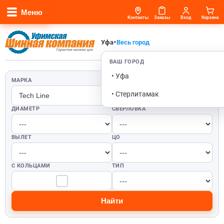
Меню
Контакты
Заказы
Вход
Корзина
•
Уфа
Весь город
ВАШ ГОРОД
• Уфа
МАРКА
ШИРИНА
• Стерлитамак
ДИАМЕТР
СВЕРЛОВКА
ВЫЛЕТ
ЦО
С КОЛЬЦАМИ
ТИП
Найти