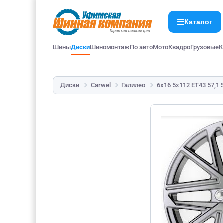
Каталог
Шины
Диски
Шиномонтаж
По авто
Мото
Квадро
Грузовые
К
Диски
Carwel
Галилео
6x16 5x112 ET43 57,1 