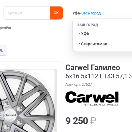
Уфа
•
Весь город
OK
ВАШ ГОРОД
репёж
• Уфа
• Стерлитамак
SL
Carwel Галилео
6x16 5x112 ET43 57,1 
Артикул: 27627
9 250
₽