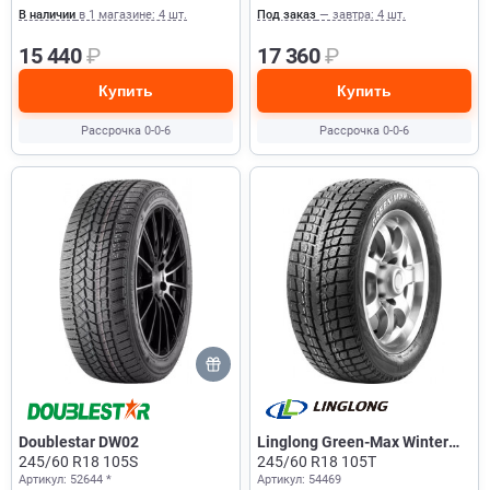
В наличии
в 1 магазине: 4 шт.
Под заказ
— завтра: 4 шт.
15 440
₽
17 360
₽
Купить
Купить
Рассрочка 0-0-6
Рассрочка 0-0-6
Doublestar DW02
Linglong Green-Max Winter
245/60 R18 105S
Ice I-15
245/60 R18 105T
Артикул: 52644 *
Артикул: 54469