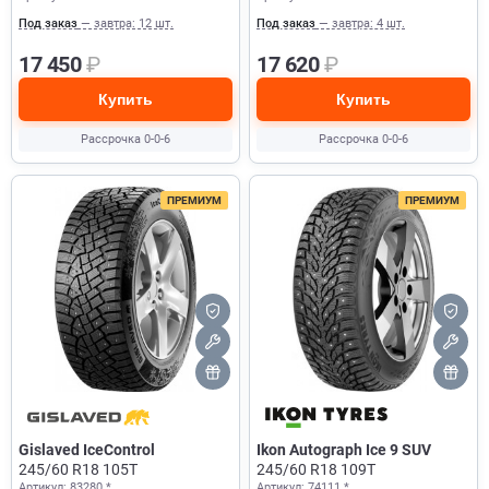
Под заказ
— завтра: 12 шт.
Под заказ
— завтра: 4 шт.
17 450
₽
17 620
₽
Купить
Купить
Рассрочка 0-0-6
Рассрочка 0-0-6
ПРЕМИУМ
ПРЕМИУМ
Gislaved IceControl
Ikon Autograph Ice 9 SUV
245/60 R18 105T
245/60 R18 109T
Артикул: 83280 *
Артикул: 74111 *