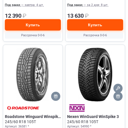
Под заказ
— завтра: 4 шт.
Под заказ
— за 2 дня: 8 шт.
12 390
₽
13 630
₽
Купить
Купить
Рассрочка 0-0-6
Рассрочка 0-0-6
Roadstone Winguard Winspike
Nexen WinGuard WinSpike 3
SUV
245/60 R18 105T
245/60 R18 105T
Артикул: 36581 *
Артикул: 54990 *