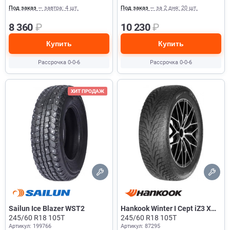
Под заказ
— завтра: 4 шт.
Под заказ
— за 2 дня: 20 шт.
8 360
₽
10 230
₽
Купить
Купить
Рассрочка 0-0-6
Рассрочка 0-0-6
ХИТ ПРОДАЖ
Sailun Ice Blazer WST2
Hankook Winter I Cept iZ3 X
245/60 R18 105T
W636A
245/60 R18 105T
Артикул: 199766
Артикул: 87295