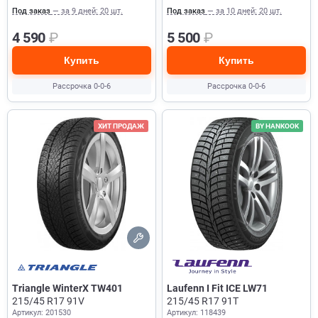
Под заказ
— за 9 дней: 20 шт.
Под заказ
— за 10 дней: 20 шт.
4 590
₽
5 500
₽
Купить
Купить
Рассрочка 0-0-6
Рассрочка 0-0-6
ХИТ ПРОДАЖ
BY HANKOOK
Triangle WinterX TW401
Laufenn I Fit ICE LW71
215/45 R17 91V
215/45 R17 91T
Артикул: 201530
Артикул: 118439