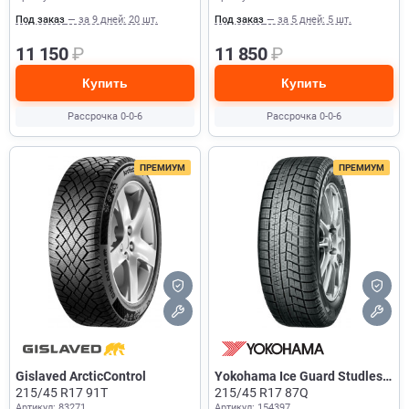
Под заказ
— за 9 дней: 20 шт.
Под заказ
— за 5 дней: 5 шт.
11 150
₽
11 850
₽
Купить
Купить
Рассрочка 0-0-6
Рассрочка 0-0-6
ПРЕМИУМ
ПРЕМИУМ
Gislaved ArcticControl
Yokohama Ice Guard Studless
215/45 R17 91T
IG60
215/45 R17 87Q
Артикул: 83271
Артикул: 154397