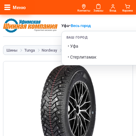
Меню
Контакты
Заказы
Вход
Корзина
•
Уфа
Весь город
ВАШ ГОРОД
• Уфа
Шины
Tunga
Nordway
185/70 R14 88Q
• Стерлитамак