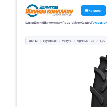
Каталог
Шины
Диски
Шиномонтаж
По авто
Мото
Квадро
Грузовые
Шины
Грузовые
Voltyre
Agro DR-102
4,00-