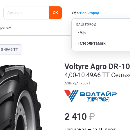
Уфа
•
Весь город
OK
ВАШ ГОРОД
Крепёж
• Уфа
• Стерлитамак
10 49A6 TT
Voltyre Agro DR-1
4,00-10 49A6 TT Сельх
Артикул: 75371
2 410
₽
Под заказ
— за 10 дней:
...........