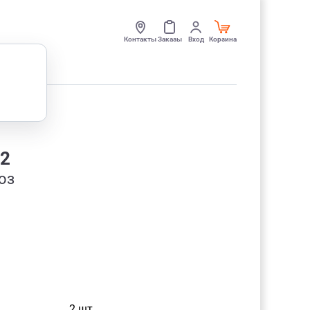
Контакты
Заказы
Вход
Корзина
02
оз
......................................................
2 шт.