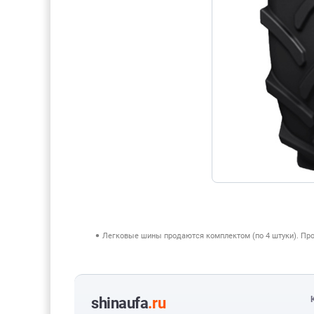
Легковые шины продаются комплектом (по 4 штуки). Пр
shinaufa
.ru