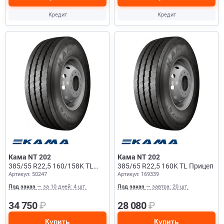
Кредит
Кредит
Кама NT 202
Кама NT 202
385/55 R22,5 160/158K TL
385/65 R22,5 160K TL Прицеп
Артикул: 50247
Артикул: 169339
Прицеп
Под заказ
— за 10 дней: 4 шт.
Под заказ
— завтра: 20 шт.
34 750
₽
28 080
₽
Купить
Купить