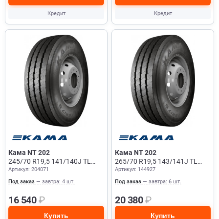
Кредит
Кредит
Кама NT 202
Кама NT 202
245/70 R19,5 141/140J TL
265/70 R19,5 143/141J TL
Артикул: 204071
Артикул: 144927
Прицеп
Прицеп
Под заказ
— завтра: 4 шт.
Под заказ
— завтра: 6 шт.
16 540
₽
20 380
₽
Купить
Купить