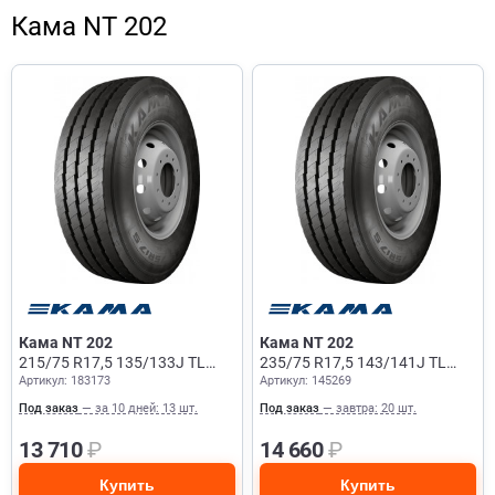
Кама NT 202
Кама NT 202
Кама NT 202
215/75 R17,5 135/133J TL
235/75 R17,5 143/141J TL
Артикул: 183173
Артикул: 145269
Прицеп
Прицеп
Под заказ
— за 10 дней: 13 шт.
Под заказ
— завтра: 20 шт.
13 710
₽
14 660
₽
Купить
Купить