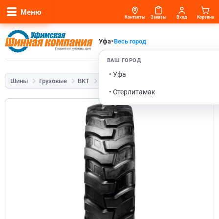
Меню
Контакты
Заказы
Вход
Корзина
•
Уфа
Весь город
ВАШ ГОРОД
• Уфа
Шины
Грузовые
BKT
TR 459
440/80-28 152A8 12PR TL
• Стерлитамак