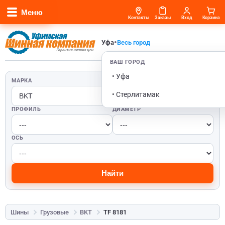
Меню
Контакты
Заказы
Вход
Корзина
•
Уфа
Весь город
ВАШ ГОРОД
• Уфа
МАРКА
ШИРИНА
• Стерлитамак
ПРОФИЛЬ
ДИАМЕТР
ОСЬ
Найти
Шины
Грузовые
BKT
TF 8181