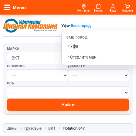
Меню
Контакты
Заказы
Вход
Корзина
•
Уфа
Весь город
ВАШ ГОРОД
• Уфа
МАРКА
ШИРИНА
• Стерлитамак
ПРОФИЛЬ
ДИАМЕТР
ОСЬ
Найти
Шины
Грузовые
BKT
Flotation 647