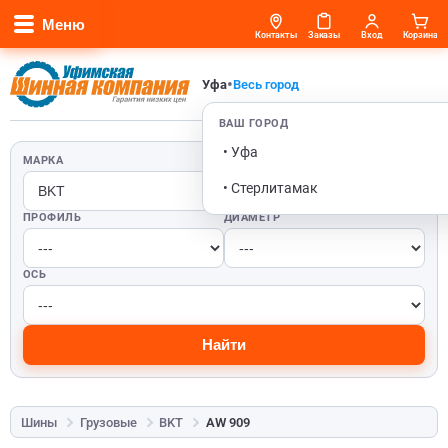
Меню
Контакты
Заказы
Вход
Корзина
•
Уфа
Весь город
ВАШ ГОРОД
• Уфа
МАРКА
ШИРИНА
• Стерлитамак
ПРОФИЛЬ
ДИАМЕТР
ОСЬ
Найти
Шины
Грузовые
BKT
AW 909