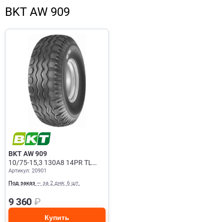
BKT AW 909
BKT AW 909
10/75-15,3 130A8 14PR TL
Артикул: 20901
Сельхоз
Под заказ
— за 2 дня: 6 шт.
9 360
₽
Купить