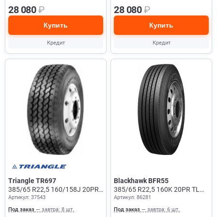
28 080
₽
28 080
₽
Купить
Купить
Кредит
Кредит
Triangle TR697
Blackhawk BFR55
385/65 R22,5 160/158J 20PR
385/65 R22,5 160K 20PR TL
Артикул: 37543
Артикул: 86281
TL Прицеп
Рулевая + Прицеп
Под заказ
— завтра: 8 шт.
Под заказ
— завтра: 6 шт.