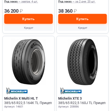
Под заказ
— завтра: 4 шт.
Под заказ
— за 2 дня: 20 шт.
36 200
₽
38 360
₽
Купить
Купить
Кредит
Кредит
Michelin X Multi HL T
Michelin XTE 3
385/65 R22,5 164K TL Прицеп
385/65 R22,5 160J TL Прицеп
Артикул: 14601
Артикул: 208886