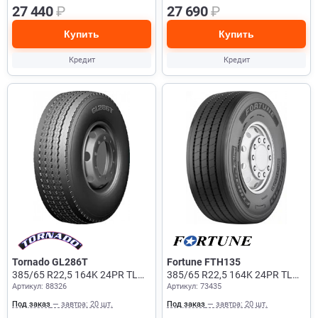
27 440
₽
27 690
₽
Купить
Купить
Кредит
Кредит
Tornado GL286T
Fortune FTH135
385/65 R22,5 164K 24PR TL
385/65 R22,5 164K 24PR TL
Артикул: 88326
Артикул: 73435
Прицеп
Прицеп
Под заказ
— завтра: 20 шт.
Под заказ
— завтра: 20 шт.