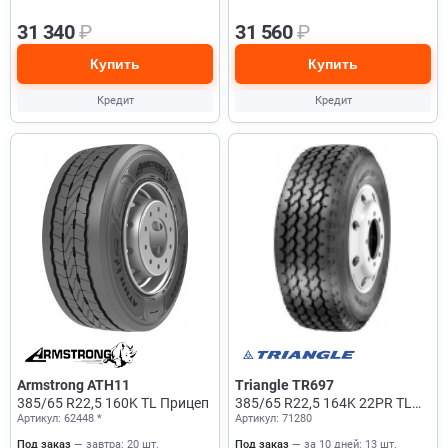
31 340
₽
31 560
₽
Купить
Купить
Кредит
Кредит
Armstrong ATH11
Triangle TR697
385/65 R22,5 160K TL Прицеп
385/65 R22,5 164K 22PR TL
Артикул: 62448 *
Артикул: 71280
Прицеп
Под заказ
— завтра: 20 шт.
Под заказ
— за 10 дней: 13 шт.