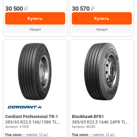
30 500
₽
30 570
₽
Купить
Купить
Кредит
Кредит
Cordiant Professional TR-1
Blackhawk BFR1
385/65 R22,5 160/158K TL
385/65 R22,5 164K 24PR TL
Артикул: 61829
Артикул: 86283
Прицеп
Рулевая + Прицеп
Под заказ
— завтра: 12 шт.
Под заказ
— завтра: 12 шт.