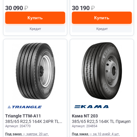
30 090
₽
30 190
₽
Купить
Купить
Кредит
Кредит
Triangle TTM-A11
Кама NT 203
385/65 R22,5 164K 24PR TL
385/65 R22,5 164K TL Прицеп
Артикул: 204770
Артикул: 204854
Рулевая + Прицеп
Под заказ
— завтра: 20 шт.
Под заказ
— за 10 дней: 4 шт.