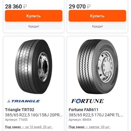
28 360
₽
29 070
₽
Купить
Купить
Кредит
Кредит
Triangle TRT02
Fortune FAR611
385/65 R22,5 160/158J 20PR
385/65 R22,5 170J 24PR TL
Артикул: 71655
Артикул: 88454
TL Прицеп
Прицеп
Под заказ
— за 10 дней: 20 шт.
Под заказ
— завтра: 20 шт.