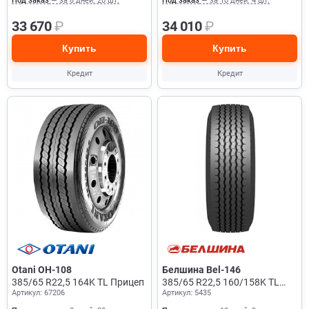
Под заказ
— за 8 дней: 20 шт.
Под заказ
— за 10 дней: 4 шт.
33 670
₽
34 010
₽
Купить
Купить
Кредит
Кредит
Otani OH-108
Белшина Bel-146
385/65 R22,5 164K TL Прицеп
385/65 R22,5 160/158K TL
Артикул: 67206
Артикул: 5435
Прицеп