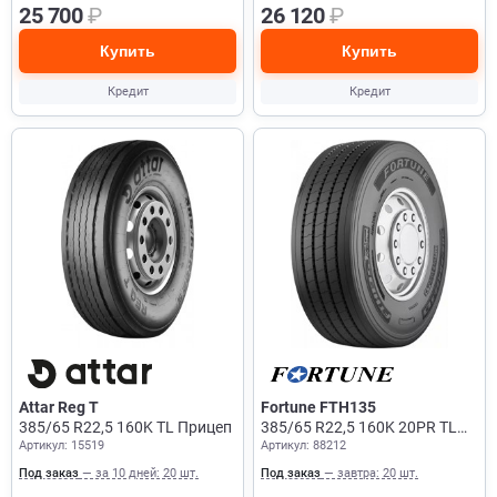
25 700
₽
26 120
₽
Купить
Купить
Кредит
Кредит
Attar Reg T
Fortune FTH135
385/65 R22,5 160K TL Прицеп
385/65 R22,5 160K 20PR TL
Артикул: 15519
Артикул: 88212
Прицеп
Под заказ
— за 10 дней: 20 шт.
Под заказ
— завтра: 20 шт.