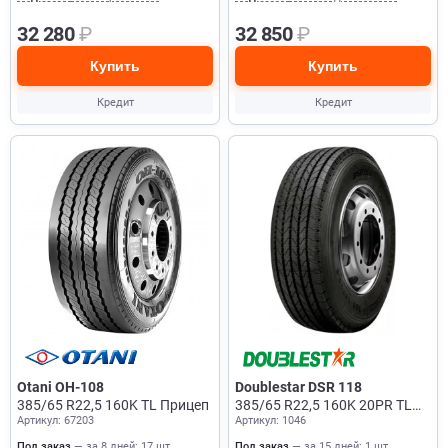
32 280
₽
32 850
₽
Купить
Купить
Кредит
Кредит
Otani OH-108
Doublestar DSR 118
385/65 R22,5 160K TL Прицеп
385/65 R22,5 160K 20PR TL
Артикул: 67203
Артикул: 1046
Прицеп
Под заказ
— за 8 дней: 17 шт.
Под заказ
— за 15 дней: 1 шт.