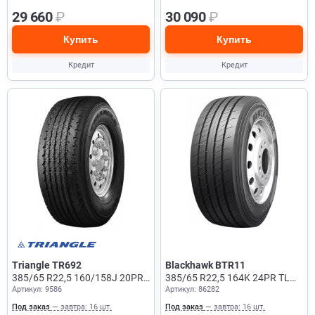
29 660
₽
30 090
₽
Купить
Купить
Кредит
Кредит
Triangle TR692
Blackhawk BTR11
385/65 R22,5 160/158J 20PR
385/65 R22,5 164K 24PR TL
Артикул: 9586
Артикул: 86282
TL Рулевая + Прицеп
Прицеп
Под заказ
— завтра: 16 шт.
Под заказ
— завтра: 16 шт.