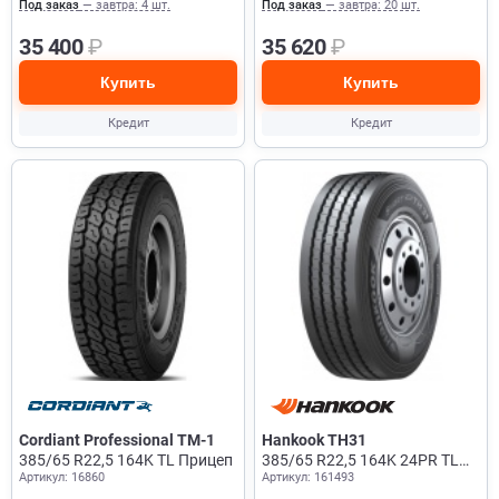
Под заказ
— завтра: 4 шт.
Под заказ
— завтра: 20 шт.
35 400
₽
35 620
₽
Купить
Купить
Кредит
Кредит
Cordiant Professional TM-1
Hankook TH31
385/65 R22,5 164K TL Прицеп
385/65 R22,5 164K 24PR TL
Артикул: 16860
Артикул: 161493
Прицеп