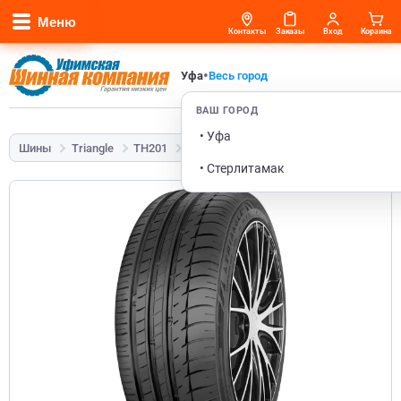
Меню
Контакты
Заказы
Вход
Корзина
•
Уфа
Весь город
ВАШ ГОРОД
• Уфа
Шины
Triangle
TH201
275/40 R21 107Y
• Стерлитамак