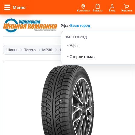
Меню
Контакты
Заказы
Вход
Корзина
•
Уфа
Весь город
ВАШ ГОРОД
• Уфа
Шины
Torero
MP30
195/60 R15 92T
• Стерлитамак