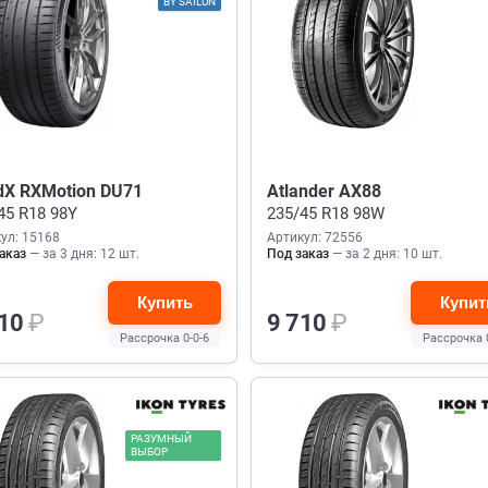
BY SAILUN
dX RXMotion DU71
Atlander AX88
45 R18 98Y
235/45 R18 98W
ул: 15168
Артикул: 72556
аказ
— за 3 дня: 12 шт.
Под заказ
— за 2 дня: 10 шт.
Купить
Купит
010
₽
9 710
₽
Рассрочка 0-0-6
Рассрочка 
РАЗУМНЫЙ
ВЫБОР