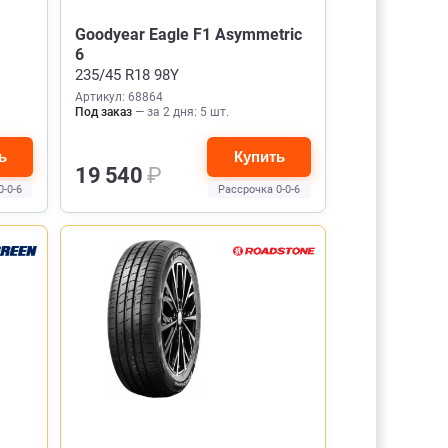
Goodyear Eagle F1 Asymmetric
6
235/45 R18 98Y
Артикул: 68864
Под заказ
— за 2 дня: 5 шт.
ь
Купить
19 540
₽
0-0-6
Рассрочка 0-0-6