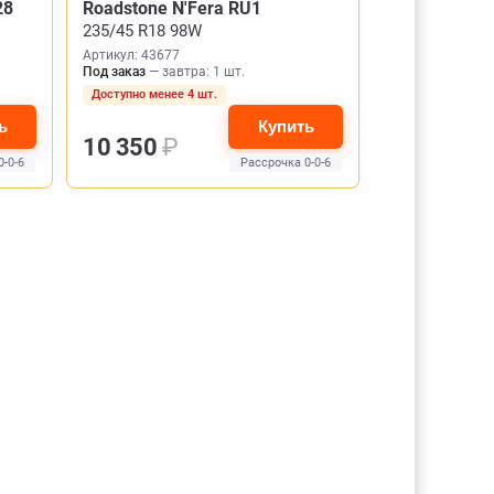
28
Roadstone N'Fera RU1
235/45 R18 98W
Артикул: 43677
Под заказ
— завтра: 1 шт.
Доступно менее 4 шт.
ь
Купить
10 350
₽
0-0-6
Рассрочка 0-0-6