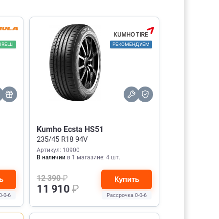
IRELLI
РЕКОМЕНДУЕМ
Kumho Ecsta HS51
235/45 R18 94V
Артикул: 10900
В наличии
в 1 магазине: 4 шт.
12 390
₽
ь
Купить
11 910
₽
0-0-6
Рассрочка 0-0-6