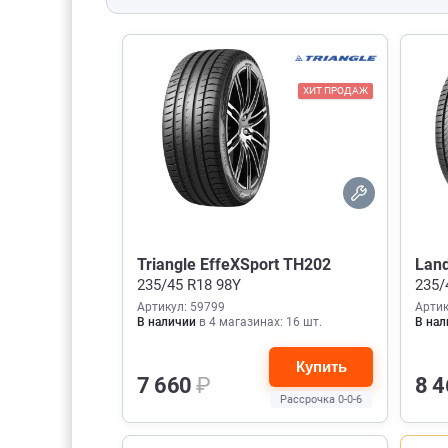
ХИТ ПРОДАЖ
Triangle EffeXSport TH202
Land
235/45 R18 98Y
235/
Артикул: 59799
Артик
В наличии
в 4 магазинах: 16 шт.
В нал
Купить
7 660
₽
8 
Рассрочка 0-0-6