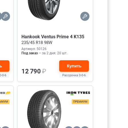
Hankook Ventus Prime 4 K135
235/45 R18 98W
Артикул: 50126
Под заказ
— за 2 дня: 20 шт.
ь
Купить
12 790
₽
0-0-6
Рассрочка 0-0-6
МИУМ
ПРЕМИУМ