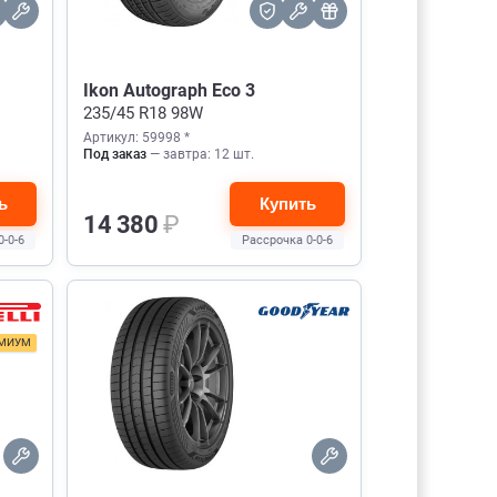
Ikon Autograph Eco 3
235/45 R18 98W
Артикул: 59998 *
Под заказ
— завтра: 12 шт.
ь
Купить
14 380
₽
0-0-6
Рассрочка 0-0-6
МИУМ