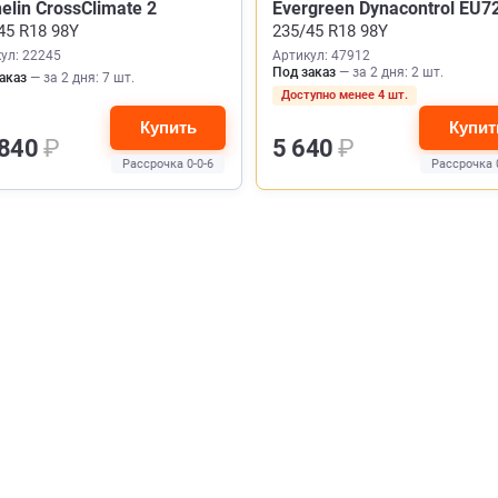
elin CrossClimate 2
Evergreen Dynacontrol EU7
45 R18 98Y
235/45 R18 98Y
ул: 22245
Артикул: 47912
Под заказ
— за 2 дня: 2 шт.
аказ
— за 2 дня: 7 шт.
Доступно менее 4 шт.
Купить
Купит
 840
₽
5 640
₽
Рассрочка 0-0-6
Рассрочка 