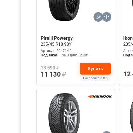
Pirelli Powergy
Ikon
235/45 R18 98Y
235/
Артикул: 204714 *
Артик
Под заказ
— за 3 дня: 12 шт.
Под з
13 590
₽
Купить
12
11 130
₽
Рассрочка 0-0-6