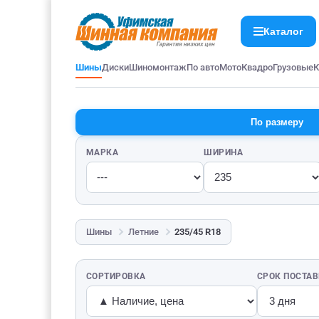
Каталог
Шины
Диски
Шиномонтаж
По авто
Мото
Квадро
Грузовые
К
По размеру
МАРКА
ШИРИНА
Шины
Летние
235/45 R18
СОРТИРОВКА
СРОК ПОСТА