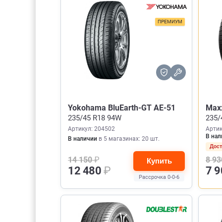
ПРЕМИУМ
Yokohama BluEarth-GT AE-51
Maxx
235/45 R18 94W
235/
Артикул: 204502
Артик
В нал
В наличии
в 5 магазинах: 20 шт.
Дост
14 150
₽
8 9
Купить
12 480
₽
7 
Рассрочка 0-0-6