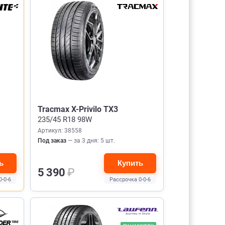
Tracmax X-Privilo TX3
235/45 R18 98W
Артикул: 38558
Под заказ
— за 3 дня: 5 шт.
ь
Купить
5 390
₽
0-0-6
Рассрочка 0-0-6