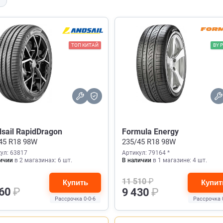
ТОП КИТАЙ
BY P
sail RapidDragon
Formula Energy
45 R18 98W
235/45 R18 98W
ул: 63817
Артикул: 79164 *
ичии
в 2 магазинах: 6 шт.
В наличии
в 1 магазине: 4 шт.
11 510
₽
Купить
Купит
460
₽
9 430
₽
Рассрочка 0-0-6
Рассрочка 