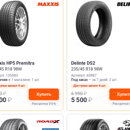
is HP5 Premitra
Delinte DS2
45 R18 98W
235/45 R18 98W
ул: 135983
Артикул: 60887
ичии
в 1 магазине: 1 шт.
Под заказ
— за 7 дней: 2 шт.
упно менее 4 шт.
Доступно менее 4 шт.
30
₽
6 990
₽
Купить
Купит
900
₽
5 500
₽
Рассрочка 0-0-6
Рассрочка 