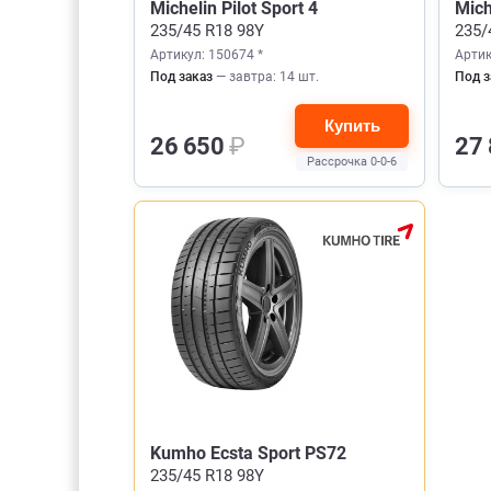
Michelin Pilot Sport 4
Mich
235/45 R18 98Y
235/
Артикул: 150674 *
Артик
Под заказ
— завтра: 14 шт.
Под з
Купить
26 650
₽
27
Рассрочка 0-0-6
Kumho Ecsta Sport PS72
235/45 R18 98Y