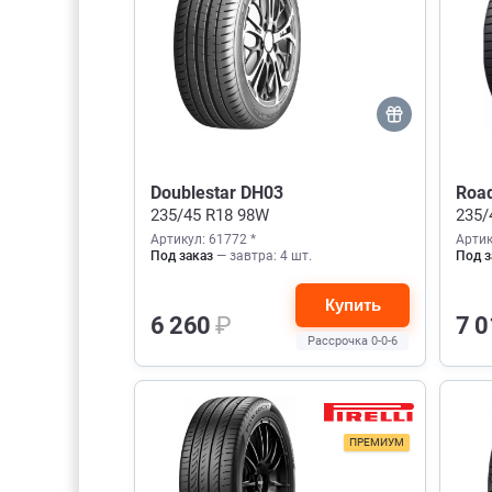
Doublestar DH03
Roa
235/45 R18 98W
235/
Артикул: 61772 *
Артик
Под заказ
— завтра: 4 шт.
Под з
Купить
6 260
₽
7 
Рассрочка 0-0-6
ПРЕМИУМ