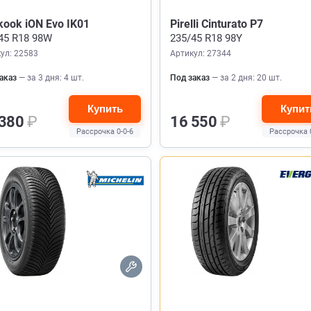
ook iON Evo IK01
Pirelli Cinturato P7
45 R18 98W
235/45 R18 98Y
ул: 22583
Артикул: 27344
аказ
— за 3 дня: 4 шт.
Под заказ
— за 2 дня: 20 шт.
Купить
Купит
 380
₽
16 550
₽
Рассрочка 0-0-6
Рассрочка 