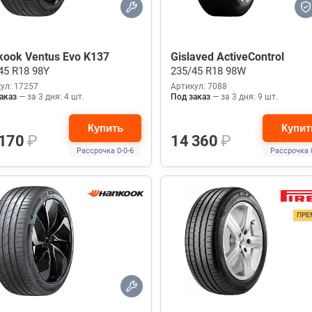
kook Ventus Evo K137
Gislaved ActiveControl
45 R18 98Y
235/45 R18 98W
ул: 17257
Артикул: 7088
аказ
— за 3 дня: 4 шт.
Под заказ
— за 3 дня: 9 шт.
Купить
Купит
 170
₽
14 360
₽
Рассрочка 0-0-6
Рассрочка 
ПРЕ