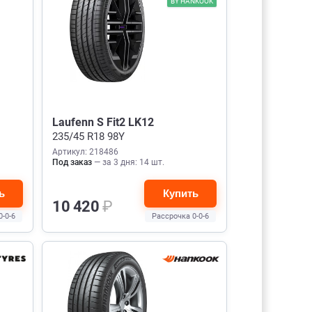
BY HANKOOK
Laufenn S Fit2 LK12
235/45 R18 98Y
Артикул: 218486
Под заказ
— за 3 дня: 14 шт.
ь
Купить
10 420
₽
0-0-6
Рассрочка 0-0-6