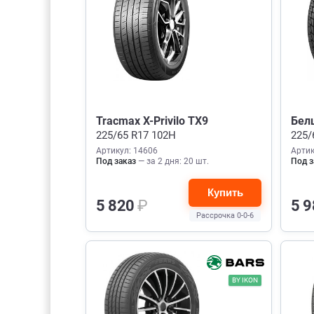
Tracmax X-Privilo TX9
Белш
225/65 R17 102H
225/
Артикул: 14606
Артик
Под заказ
— за 2 дня: 20 шт.
Под з
Купить
5 820
₽
5 
Рассрочка 0-0-6
BY IKON