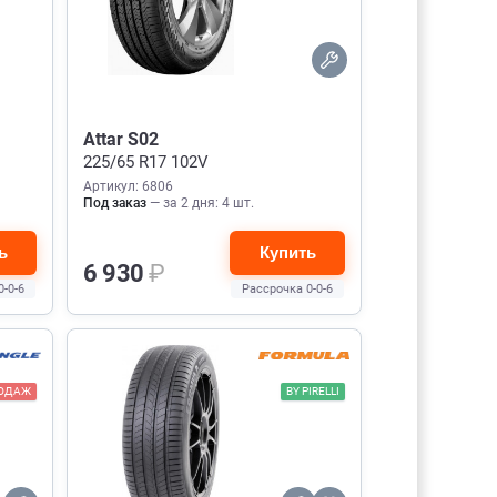
Attar S02
225/65 R17 102V
Артикул: 6806
Под заказ
— за 2 дня: 4 шт.
ь
Купить
6 930
₽
0-0-6
Рассрочка 0-0-6
РОДАЖ
BY PIRELLI