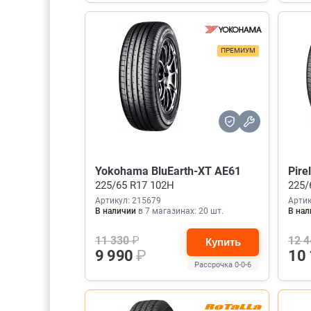
ПРЕМИУМ
Yokohama BluEarth-XT AE61
Pire
225/65 R17 102H
225/
Артикул: 215679
Артик
В наличии
в 7 магазинах: 20 шт.
В нал
11 330
₽
12 
Купить
9 990
₽
10
Рассрочка 0-0-6