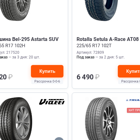
ина Bel-295 Astarta SUV
Rotalla Setula A-Race AT08
65 R17 102H
225/65 R17 102T
ул: 217520
Артикул: 72809
аказ
— за 3 дня: 20 шт.
Под заказ
— за 2 дня: 5 шт.
Купить
Купит
220
₽
6 490
₽
Рассрочка 0-0-6
Рассрочка 
ХИТ П