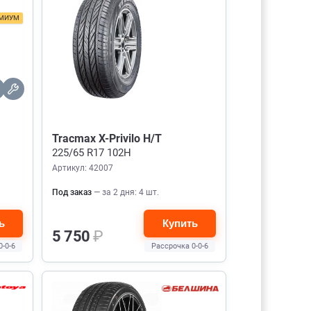
МИУМ
Tracmax X-Privilo H/T
225/65 R17 102H
Артикул: 42007
Под заказ
— за 2 дня: 4 шт.
ь
Купить
5 750
₽
0-0-6
Рассрочка 0-0-6