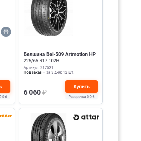
Белшина Bel-509 Artmotion HP
225/65 R17 102H
Артикул: 217521
Под заказ
— за 3 дня: 12 шт.
ь
Купить
6 060
₽
0-0-6
Рассрочка 0-0-6