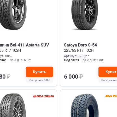
ина Bel-411 Astarta SUV
Satoya Doro S-54
65 R17 102H
225/65 R17 102H
ул: 8869
Артикул: 82852 *
аказ
— за 3 дня: 6 шт.
Под заказ
— за 2 дня: 6 шт.
Купить
Купит
980
₽
6 000
₽
Рассрочка 0-0-6
Рассрочка 