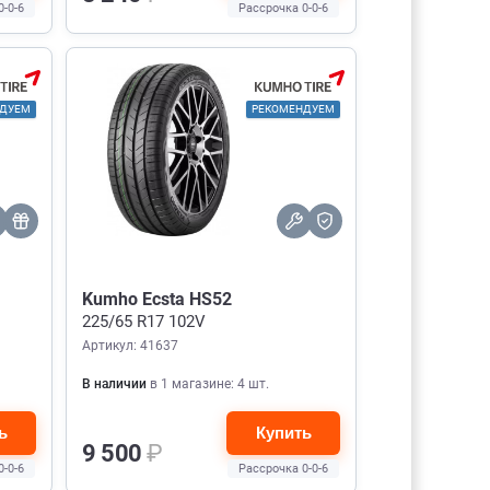
0-0-6
Рассрочка 0-0-6
НДУЕМ
РЕКОМЕНДУЕМ
Kumho Ecsta HS52
225/65 R17 102V
Артикул: 41637
В наличии
в 1 магазине: 4 шт.
ь
Купить
9 500
₽
0-0-6
Рассрочка 0-0-6