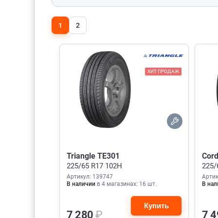
1
2
ХИТ ПРОДАЖ
Triangle TE301
Cord
225/65 R17 102H
225/
Артикул: 139747
Артик
В наличии
в 4 магазинах: 16 шт.
В нал
Купить
7 280
₽
7 