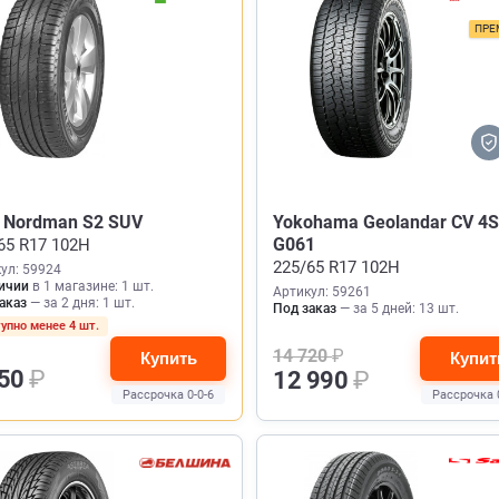
ПРЕ
n Nordman S2 SUV
Yokohama Geolandar CV 4S
G061
65 R17 102H
225/65 R17 102H
ул: 59924
ичии
в 1 магазине: 1 шт.
Артикул: 59261
аказ
— за 2 дня: 1 шт.
Под заказ
— за 5 дней: 13 шт.
упно менее 4 шт.
14 720
₽
Купить
Купит
950
₽
12 990
₽
Рассрочка 0-0-6
Рассрочка 