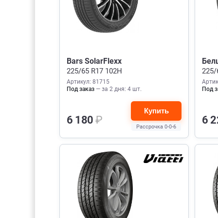
Bars SolarFlexx
Белш
225/65 R17 102H
225/
Артикул: 81715
Артик
Под заказ
— за 2 дня: 4 шт.
Под з
Купить
6 180
₽
6 
Рассрочка 0-0-6