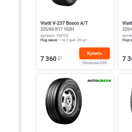
Viatti V-237 Bosco A/T
Viat
225/65 R17 102H
225/
Артикул: 104102
Артик
Под заказ
— за 3 дня: 20 шт.
Под з
Купить
7 360
₽
7 
Рассрочка 0-0-6