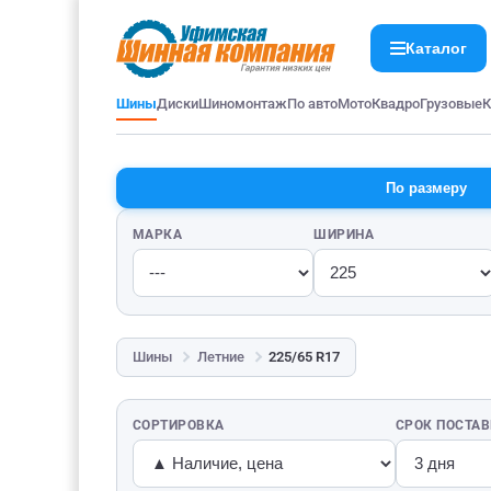
Каталог
Шины
Диски
Шиномонтаж
По авто
Мото
Квадро
Грузовые
К
По размеру
МАРКА
ШИРИНА
Шины
Летние
225/65 R17
СОРТИРОВКА
СРОК ПОСТА