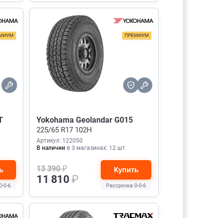
МИУМ
ПРЕМИУМ
T
Yokohama Geolandar G015
225/65 R17 102H
Артикул: 122050
В наличии
в 3 магазинах: 12 шт.
13 390
₽
ь
Купить
11 810
₽
0-0-6
Рассрочка 0-0-6