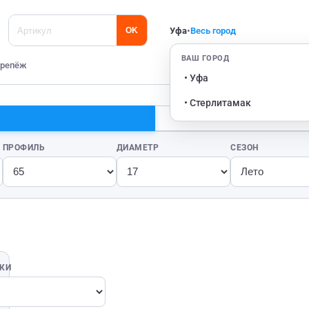
Уфа
•
Весь город
OK
ВАШ ГОРОД
репёж
• Уфа
• Стерлитамак
ПРОФИЛЬ
ДИАМЕТР
СЕЗОН
ВКИ