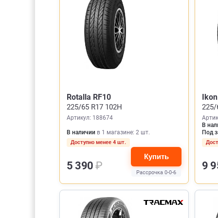
Rotalla RF10
Iko
225/65 R17 102H
225/
Артикул: 188674
Артик
В нал
В наличии
в 1 магазине: 2 шт.
Под з
Доступно менее 4 шт.
Дост
Купить
5 390
₽
9 
Рассрочка 0-0-6