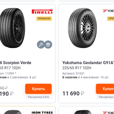
ПРЕМИУМ
ПРЕ
lli Scorpion Verde
Yokohama Geolandar G91A
65 R17 102H
225/65 R17 102H
ул: 11099 *
Артикул: 91601
ичии
в 2 магазинах: 8 шт.
В наличии
в 4 магазинах: 16 шт.
440
₽
Купить
Купит
11 690
₽
 190
₽
Рассрочка 0-0-6
Рассрочка 