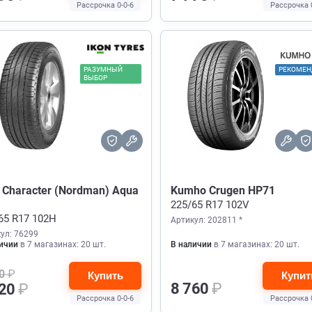
Рассрочка 0-0-6
Рассрочка 
РАЗУМНЫЙ
РЕКОМЕ
ВЫБОР
 Character (Nordman) Aqua
Kumho Crugen HP71
225/65 R17 102V
65 R17 102H
Артикул: 202811 *
ул: 76299
ичии
в 7 магазинах: 20 шт.
В наличии
в 7 магазинах: 20 шт.
50
₽
Купить
Купит
8 760
₽
720
₽
Рассрочка 0-0-6
Рассрочка 