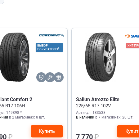
ВЫБОР
ХИТ П
ПОКУПАТЕЛЕЙ
iant Comfort 2
Sailun Atrezzo Elite
65 R17 106H
225/65 R17 102V
ул: 149898 *
Артикул: 183538
ичии
в 2 магазинах: 8 шт.
В наличии
в 7 магазинах: 20 шт.
Купить
Купит
490
₽
7 770
₽