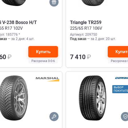
ti V-238 Bosco H/T
Triangle TR259
65 R17 102V
225/65 R17 106V
ул: 185776 *
Артикул: 209750
аказ
— за 2 дня: 4 шт.
Под заказ
— за 2 дня: 20 шт.
Купить
Купит
360
₽
7 410
₽
Рассрочка 0-0-6
Рассрочка 
ВЫБОР
ПОКУПАТ