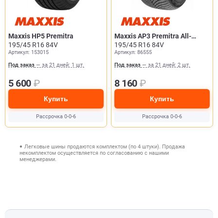
Maxxis HP5 Premitra
Maxxis AP3 Premitra All-
195/45 R16 84V
Season
195/45 R16 84V
Артикул: 153015
Артикул: 86555
Под заказ
— за 21 дней: 1 шт.
Под заказ
— за 21 дней: 2 шт.
5 600
₽
8 160
₽
Купить
Купить
Рассрочка 0-0-6
Рассрочка 0-0-6
Легковые шины продаются комплектом (по 4 штуки). Продажа
некомплектом осуществляется по согласованию с нашими
менеджерами.