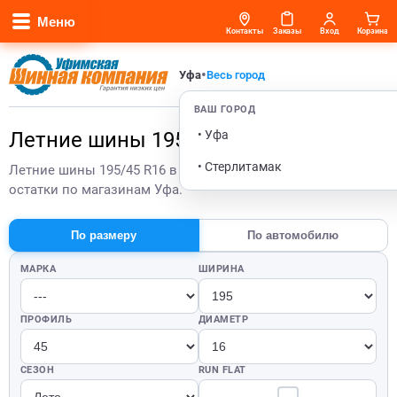
Меню
Контакты
Заказы
Вход
Корзина
•
Уфа
Весь город
ВАШ ГОРОД
• Уфа
Летние шины 195/45 R16 в Уфе
• Стерлитамак
Летние шины 195/45 R16 в Уфе — актуальные цены и
остатки по магазинам Уфа.
По размеру
По автомобилю
МАРКА
ШИРИНА
ПРОФИЛЬ
ДИАМЕТР
СЕЗОН
RUN FLAT