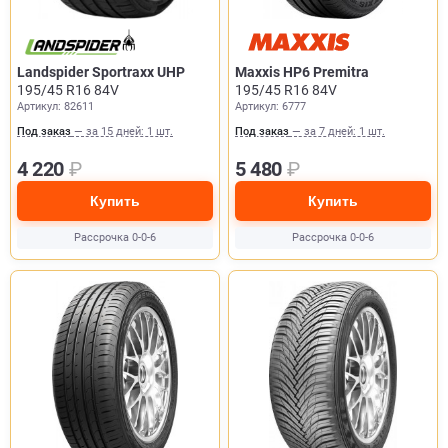
Landspider Sportraxx UHP
Maxxis HP6 Premitra
195/45 R16 84V
195/45 R16 84V
Артикул: 82611
Артикул: 6777
Под заказ
— за 15 дней: 1 шт.
Под заказ
— за 7 дней: 1 шт.
4 220
₽
5 480
₽
Купить
Купить
Рассрочка 0-0-6
Рассрочка 0-0-6