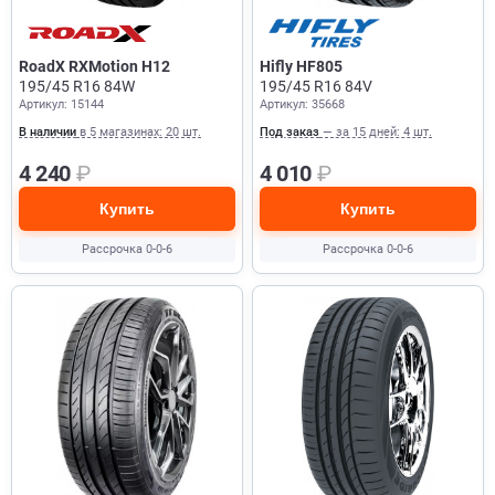
RoadX RXMotion H12
Hifly HF805
195/45 R16 84W
195/45 R16 84V
Артикул: 15144
Артикул: 35668
В наличии
в 5 магазинах: 20 шт.
Под заказ
— за 15 дней: 4 шт.
4 240
₽
4 010
₽
Купить
Купить
Рассрочка 0-0-6
Рассрочка 0-0-6