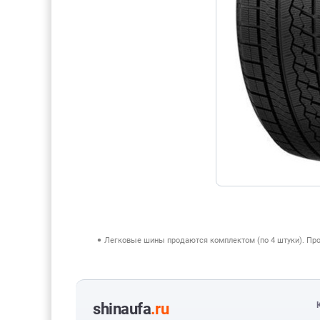
Легковые шины продаются комплектом (по 4 штуки). Пр
shinaufa
.ru