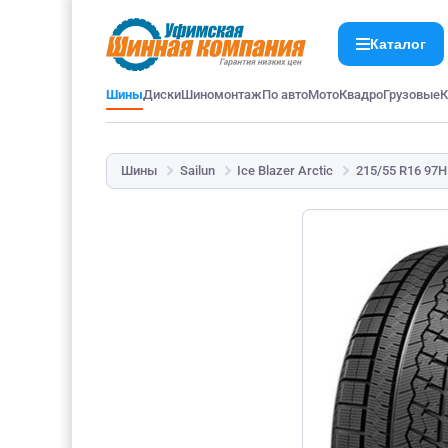
Каталог
Шины
Диски
Шиномонтаж
По авто
Мото
Квадро
Грузовые
К
Шины
Sailun
Ice Blazer Arctic
215/55 R16 97H