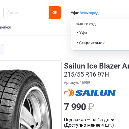
Уфа
•
Весь город
OK
ВАШ ГОРОД
репёж
• Уфа
• Стерлитамак
Sailun Ice Blazer A
215/55 R16 97H
Артикул: 16959
7 990
₽
Под заказ
— за 15 дней:
...........
(Доступно менее 4 шт.)