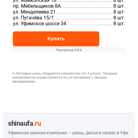
ул. Майкопская 18
.................................................................
8 шт.
пр. Мебельщиков 8А
..............................................................
8 шт.
ул. Менделеева 21
.................................................................
8 шт.
ул. Пугачёва 15/1
.................................................................
8 шт.
ул. Уфимское шоссе 34
.........................................................
8 шт.
Купить
Рассрочка 0-0-6
Легковые шины продаются комплектом (по 4 штуки). Продажа
некомплектом осуществляется по согласованию с нашими
менеджерами.
shinaufa
.ru
Уфимская шинная компания — шины, диски и сервис в Уфе