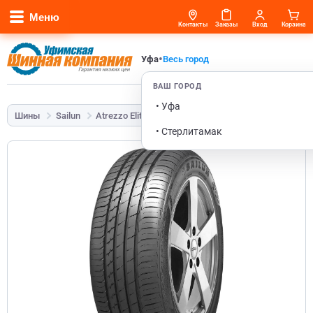
Меню
Контакты
Заказы
Вход
Корзина
•
Уфа
Весь город
ВАШ ГОРОД
• Уфа
Шины
Sailun
Atrezzo Elite
205/55 R16 94V
• Стерлитамак