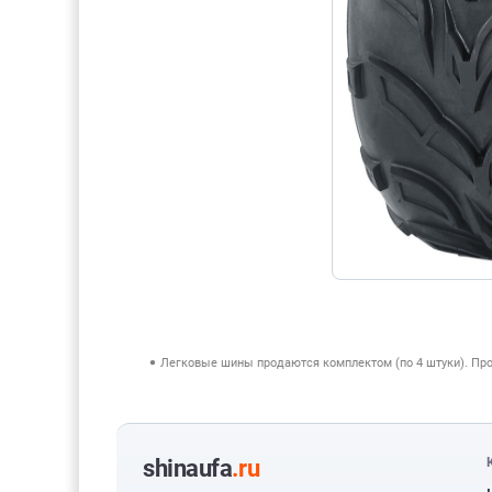
Легковые шины продаются комплектом (по 4 штуки). Пр
shinaufa
.ru