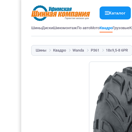
Каталог
Шины
Диски
Шиномонтаж
По авто
Мото
Квадро
Грузовые
К
Шины
Квадро
Wanda
P361
18x9,5-8 6PR