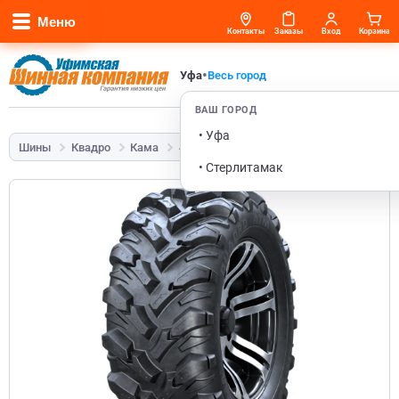
Меню
Контакты
Заказы
Вход
Корзина
•
Уфа
Весь город
ВАШ ГОРОД
• Уфа
Шины
Квадро
Кама
437 Quadro ATM
26x8-14 40L
• Стерлитамак