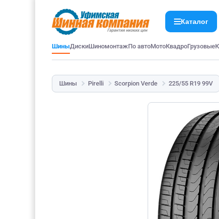
Каталог
Шины
Диски
Шиномонтаж
По авто
Мото
Квадро
Грузовые
К
Шины
Pirelli
Scorpion Verde
225/55 R19 99V