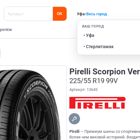
Уфа
•
Весь город
OK
ВАШ ГОРОД
репёж
• Уфа
• Стерлитамак
Pirelli Scorpion Ve
225/55 R19 99V
Артикул: 13645
Pirelli
— Премиум шины со спортивны
более чем вековой историей. Входи