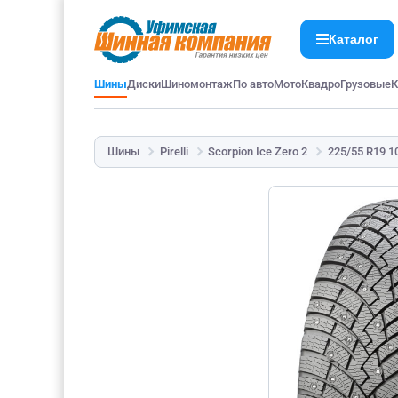
Каталог
Шины
Диски
Шиномонтаж
По авто
Мото
Квадро
Грузовые
К
Шины
Pirelli
Scorpion Ice Zero 2
225/55 R19 1