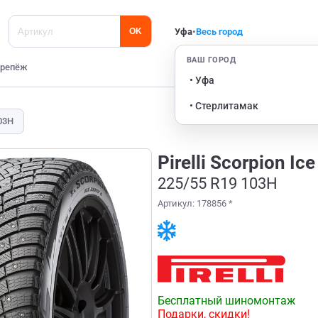
Уфа
•
Весь город
OK
ВАШ ГОРОД
репёж
• Уфа
• Стерлитамак
03H
Pirelli Scorpion Ice
225/55 R19 103H
Артикул: 178856 *
Бесплатный шиномонтаж
Подарки, скидки!