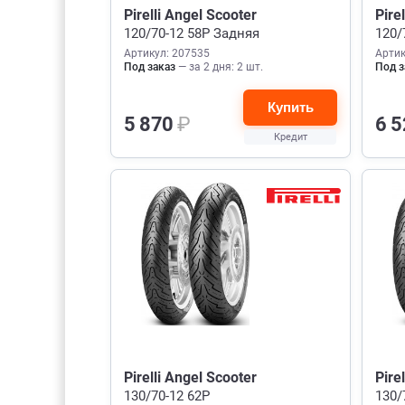
Pirelli Angel Scooter
Pire
120/70-12 58P Задняя
120/
Артикул: 207535
Артик
Под заказ
— за 2 дня: 2 шт.
Под з
Купить
5 870
₽
6 
Кредит
Pirelli Angel Scooter
Pire
130/70-12 62P
130/