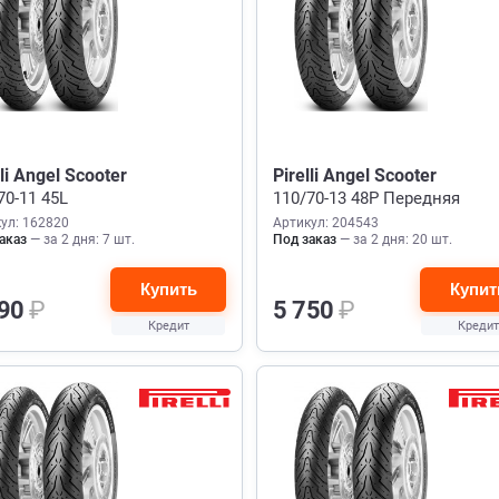
lli Angel Scooter
Pirelli Angel Scooter
70-11 45L
110/70-13 48P Передняя
ул: 162820
Артикул: 204543
аказ
— за 2 дня: 7 шт.
Под заказ
— за 2 дня: 20 шт.
Купить
Купит
190
₽
5 750
₽
Кредит
Кредит