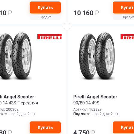
Купить
Купит
310
₽
10 160
₽
Кредит
Кредит
lli Angel Scooter
Pirelli Angel Scooter
0-14 43S Передняя
90/80-14 49S
ул: 200309
Артикул: 162829
аказ
— за 2 дня: 2 шт.
Под заказ
— за 2 дня: 2 шт.
Купить
Купит
630
₽
4 750
₽