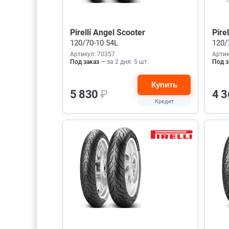
Pirelli Angel Scooter
Pire
120/70-10 54L
120/
Артикул: 70357
Артик
Под заказ
— за 2 дня: 5 шт.
Под з
Купить
5 830
₽
4 
Кредит