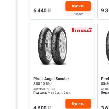
Купить
6 440
₽
9 
Кредит
Pirelli Angel Scooter
Pire
3,50-10 59J
80/8
Артикул: 70353
Артик
Под заказ
— за 2 дня: 2 шт.
Под з
Купить
4 600
₽
3 