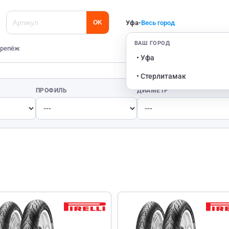
Уфа
•
Весь город
OK
ВАШ ГОРОД
репёж
• Уфа
• Стерлитамак
ПРОФИЛЬ
ДИАМЕТР