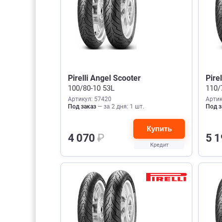
Pirelli Angel Scooter
Pire
100/80-10 53L
110/
Артикул: 57420
Артик
Под заказ
— за 2 дня: 1 шт.
Под з
Купить
4 070
₽
5 
Кредит