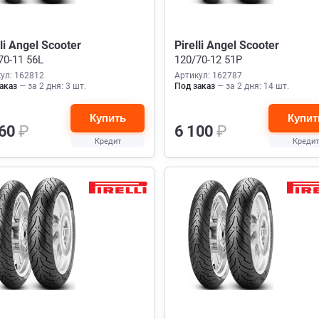
lli Angel Scooter
Pirelli Angel Scooter
70-11 56L
120/70-12 51P
ул: 162812
Артикул: 162787
аказ
— за 2 дня: 3 шт.
Под заказ
— за 2 дня: 14 шт.
Купить
Купит
360
₽
6 100
₽
Кредит
Кредит