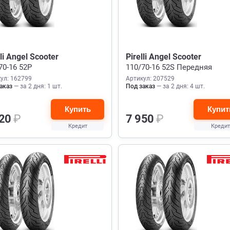
lli Angel Scooter
Pirelli Angel Scooter
70-16 52P
110/70-16 52S Передняя
ул: 162799
Артикул: 207529
аказ
— за 2 дня: 1 шт.
Под заказ
— за 2 дня: 4 шт.
Купить
Купит
020
₽
7 950
₽
Кредит
Кредит