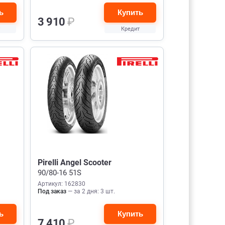
ь
Купить
3 910
₽
Кредит
Pirelli Angel Scooter
90/80-16 51S
Артикул: 162830
Под заказ
— за 2 дня: 3 шт.
ь
Купить
7 410
₽