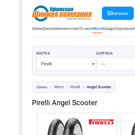
Каталог
Шины
Диски
Шиномонтаж
По авто
Мото
Квадро
Грузовые
К
МАРКА
ШИРИНА
Шины
Мото
Pirelli
Angel Scooter
Pirelli Angel Scooter